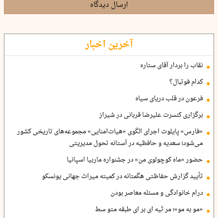
ارسال دیدگاه
آخرین اخبار
نقاب را بردار آقای ستاره
کدام فوتبال؟
فرعون در قلب دریای سیاه
برگزاری کنسرت علیرضا قربانی در شیراز
«فارس» پایلوت اجرای الگوی «هیات‌امنایی» مجموعه‌های تاریخی کشور
می‌شود؛ سعدیه و حافظیه در آستانه تحول مدیریتی
حضور «ماه کوچولوی من» در جشنواره ماربیا اسپانیا
تأیید گزارش حفاظتی هگمتانه در کمیته میراث جهانی یونسکو
درام خانوادگی و مسئله معاصر بودن
«مو به مو»؛ مر ثیه ای بر ای طبقه متو سط