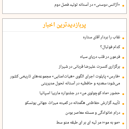
«آژانس دوستی» در آستانه تولید فصل دوم
پربازدیدترین اخبار
نقاب را بردار آقای ستاره
کدام فوتبال؟
فرعون در قلب دریای سیاه
برگزاری کنسرت علیرضا قربانی در شیراز
«فارس» پایلوت اجرای الگوی «هیات‌امنایی» مجموعه‌های تاریخی کشور
می‌شود؛ سعدیه و حافظیه در آستانه تحول مدیریتی
حضور «ماه کوچولوی من» در جشنواره ماربیا اسپانیا
تأیید گزارش حفاظتی هگمتانه در کمیته میراث جهانی یونسکو
درام خانوادگی و مسئله معاصر بودن
«مو به مو»؛ مر ثیه ای بر ای طبقه متو سط