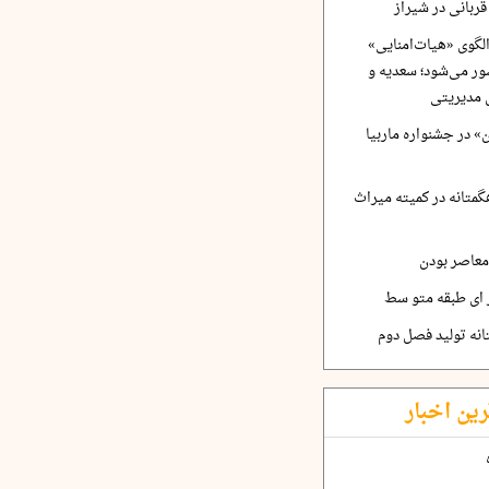
ربانی در شیراز
لگوی «هیات‌امنایی»
ر می‌شود؛ سعدیه و
 مدیریتی
 در جشنواره ماربیا
متانه در کمیته میراث
معاصر بودن
ر ای طبقه متو سط
نه تولید فصل دوم
رین اخبار