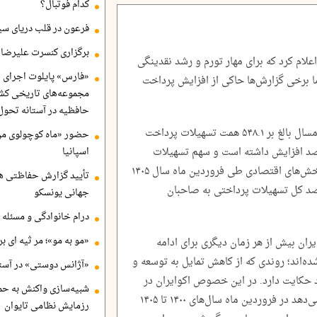
کدام فوتبال؟
فرعون در قلب دریای سی
برگزاری کنسرت علیرضا ق
علام کرد که برای مهار تورم و رشد نقدینگی
«فارس» پایلوت اجرای ا
ما برخی گزارش‌ها حاکی از افزایش پرداخت
مجموعه‌های تاریخی کشو
حافظیه در آستانه تحول
طبق گزارش ایسنا، شبکه بانکی در فروردین امسال بالغ بر ۵۴۸.۱ همت تسهیلات پرداخت
حضور «ماه کوچولوی من»
نسبت به مدت مشابه پارسال ۳۵.۵ درصد افزایش داشته است و سهم تسهیلات
اسپانیا
پرداختی در قالب سرمایه در گردش در کلیه بخش‌های اقتصادی طی فروردین ماه سال ۱۴۰۵
تأیید گزارش حفاظتی هگ
۳۸۲۲ هزار میلیارد ریال معادل ۸۴.۰ درصد کل تسهیلات پرداختی به صاحبان
جهانی یونسکو
درام خانوادگی و مسئله 
«مو به مو»؛ مر ثیه ای ب
یران بیش از هر زمان دیگری برای ادامه
ده‌اند؛ روندی که از کاهش تمایل به توسعه و
«آژانس دوستی» در آستا
 حکایت دارد. در این خصوص اکوایران در
شبیه‌سازی واکنش به حم
گزارشی نوشت: «آمارهای بانک مرکزی نشان می‌دهد در فروردین ماه سال‌های ۱۴۰۰ تا ۱۴۰۵
رزمایش نظامی تایوان