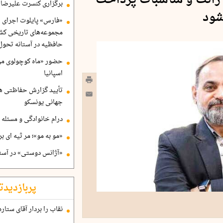
ی رانت و مناسبات پرداخت
برگزاری کنسرت علیرضا ق
شود
«فارس» پایلوت اجرای ا
مجموعه‌های تاریخی کشو
حافظیه در آستانه تحول
حضور «ماه کوچولوی من»
اسپانیا
تأیید گزارش حفاظتی هگ
جهانی یونسکو
درام خانوادگی و مسئله 
«مو به مو»؛ مر ثیه ای ب
«آژانس دوستی» در آستا
پربازدیدت
نقاب را بردار آقای ستاره