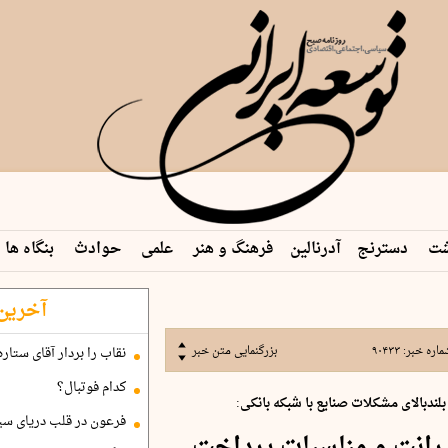
شت
دسترنج
آدرنالین
فرهنگ و هنر
علمی
حوادث
بنگاه ها
آخرین 
ماره خبر:
۹۰۴۳۳
بزرگنمایی متن خبر
نقاب را بردار آقای ستاره
کدام فوتبال؟
ندبالای مشکلات صنایع با شبکه بانکی:
فرعون در قلب دریای سی