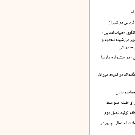
اه
ربانی در شیراز
لگوی «هیات‌امنایی»
ر می‌شود؛ سعدیه و
 مدیریتی
 در جشنواره ماربیا
متانه در کمیته میراث
معاصر بودن
ر ای طبقه متو سط
نه تولید فصل دوم
لات احتمالی چین در