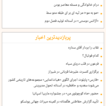
درام خانوادگی و مسئله معاصر بودن
«مو به مو»؛ مر ثیه ای بر ای طبقه متو سط
«آژانس دوستی» در آستانه تولید فصل دوم
پربازدیدترین اخبار
نقاب را بردار آقای ستاره
کدام فوتبال؟
فرعون در قلب دریای سیاه
برگزاری کنسرت علیرضا قربانی در شیراز
«فارس» پایلوت اجرای الگوی «هیات‌امنایی» مجموعه‌های تاریخی کشور
می‌شود؛ سعدیه و حافظیه در آستانه تحول مدیریتی
حضور «ماه کوچولوی من» در جشنواره ماربیا اسپانیا
تأیید گزارش حفاظتی هگمتانه در کمیته میراث جهانی یونسکو