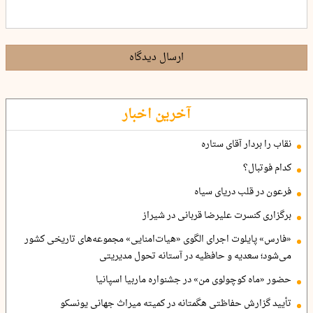
ارسال دیدگاه
آخرین اخبار
نقاب را بردار آقای ستاره
کدام فوتبال؟
فرعون در قلب دریای سیاه
برگزاری کنسرت علیرضا قربانی در شیراز
«فارس» پایلوت اجرای الگوی «هیات‌امنایی» مجموعه‌های تاریخی کشور
می‌شود؛ سعدیه و حافظیه در آستانه تحول مدیریتی
حضور «ماه کوچولوی من» در جشنواره ماربیا اسپانیا
تأیید گزارش حفاظتی هگمتانه در کمیته میراث جهانی یونسکو