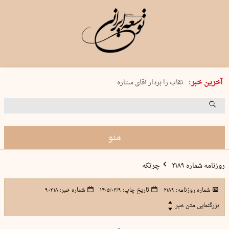
پنجشنبه 15 مرداد 1405 شماره 2243
آخرین خبر:
نقاب را بردار آقای ستاره
کدام فوتبال؟
فرعون در قلب دریای سیاه
برگزاری کنسرت علیرضا قربانی در …
منو
روزنامه شماره ۲۱۸۹
چرتکه
شماره روزنامه:
۲۱۸۹
تاریخ چاپ:
۱۴۰۵/۰۳/۹
شماره خبر:
۹۰۳۱۸
بزرگنمایی متن خبر