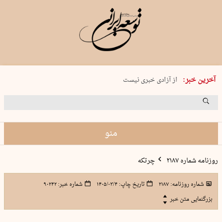
یکشنبه 18 مرداد 1405 شماره 2245
آخرین خبر:
از آزادی خبری نیست
۸۸۸ نفر سال گذشته بر اثر غرق‌شدگی جان …
غارت در روز روشن
حمید محرمیان، پایه‌گذار نشریه…
منو
روزنامه شماره ۲۱۸۷
چرتکه
شماره روزنامه:
۲۱۸۷
تاریخ چاپ:
۱۴۰۵/۰۳/۴
شماره خبر:
۹۰۲۴۲
بزرگنمایی متن خبر