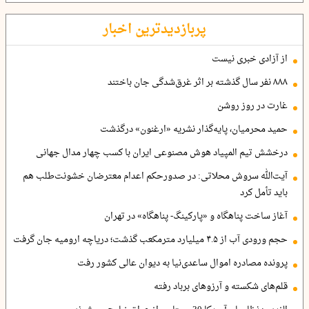
پربازدیدترین اخبار
از آزادی خبری نیست
۸۸۸ نفر سال گذشته بر اثر غرق‌شدگی جان باختند
غارت در روز روشن
حمید محرمیان، پایه‌گذار نشریه «ارغنون» درگذشت
درخشش تیم المپیاد هوش مصنوعی ایران با کسب چهار مدال جهانی
آیت‌الله سروش محلاتی: در صدورحکم اعدام معترضان خشونت‌طلب هم
باید تأمل کرد
آغاز ساخت پناهگاه و «پارکینگ- پناهگاه» در تهران
حجم ورودی آب از ۴.۵ میلیارد مترمکعب گذشت؛ دریاچه ارومیه جان گرفت
پرونده مصادره اموال ساعدی‌نیا به دیوان عالی کشور رفت
قلم‌های شکسته و آرزوهای برباد رفته