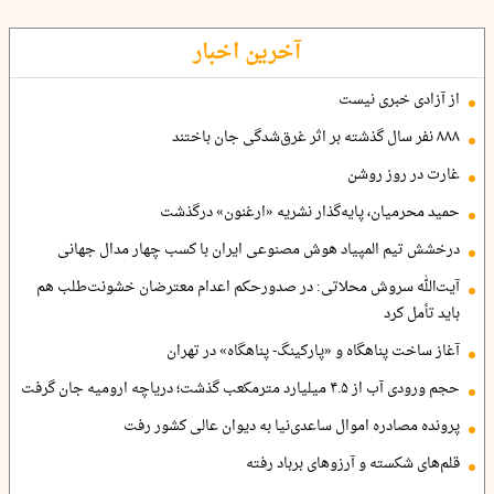
آخرین اخبار
از آزادی خبری نیست
۸۸۸ نفر سال گذشته بر اثر غرق‌شدگی جان باختند
غارت در روز روشن
حمید محرمیان، پایه‌گذار نشریه «ارغنون» درگذشت
درخشش تیم المپیاد هوش مصنوعی ایران با کسب چهار مدال جهانی
آیت‌الله سروش محلاتی: در صدورحکم اعدام معترضان خشونت‌طلب هم
باید تأمل کرد
آغاز ساخت پناهگاه و «پارکینگ- پناهگاه» در تهران
حجم ورودی آب از ۴.۵ میلیارد مترمکعب گذشت؛ دریاچه ارومیه جان گرفت
پرونده مصادره اموال ساعدی‌نیا به دیوان عالی کشور رفت
قلم‌های شکسته و آرزوهای برباد رفته