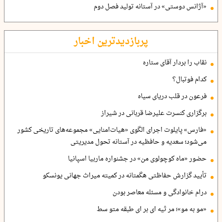
«آژانس دوستی» در آستانه تولید فصل دوم
پربازدیدترین اخبار
نقاب را بردار آقای ستاره
کدام فوتبال؟
فرعون در قلب دریای سیاه
برگزاری کنسرت علیرضا قربانی در شیراز
«فارس» پایلوت اجرای الگوی «هیات‌امنایی» مجموعه‌های تاریخی کشور
می‌شود؛ سعدیه و حافظیه در آستانه تحول مدیریتی
حضور «ماه کوچولوی من» در جشنواره ماربیا اسپانیا
تأیید گزارش حفاظتی هگمتانه در کمیته میراث جهانی یونسکو
درام خانوادگی و مسئله معاصر بودن
«مو به مو»؛ مر ثیه ای بر ای طبقه متو سط