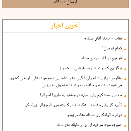
ارسال دیدگاه
آخرین اخبار
نقاب را بردار آقای ستاره
کدام فوتبال؟
فرعون در قلب دریای سیاه
برگزاری کنسرت علیرضا قربانی در شیراز
«فارس» پایلوت اجرای الگوی «هیات‌امنایی» مجموعه‌های تاریخی کشور
می‌شود؛ سعدیه و حافظیه در آستانه تحول مدیریتی
حضور «ماه کوچولوی من» در جشنواره ماربیا اسپانیا
تأیید گزارش حفاظتی هگمتانه در کمیته میراث جهانی یونسکو
درام خانوادگی و مسئله معاصر بودن
«مو به مو»؛ مر ثیه ای بر ای طبقه متو سط