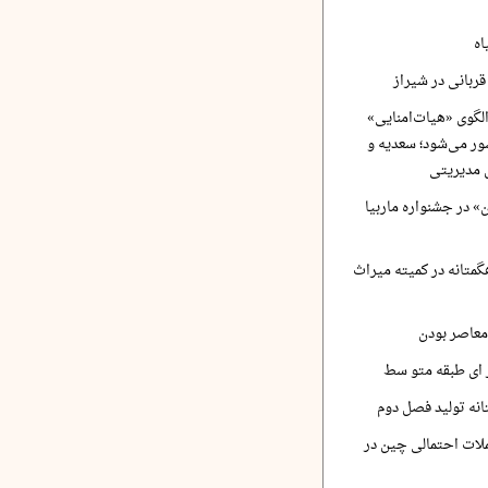
اه
ربانی در شیراز
لگوی «هیات‌امنایی»
ر می‌شود؛ سعدیه و
 مدیریتی
 در جشنواره ماربیا
متانه در کمیته میراث
معاصر بودن
ر ای طبقه متو سط
نه تولید فصل دوم
لات احتمالی چین در