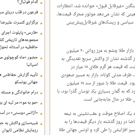
کدام فوتبال؟
نگتن «غیرقابل قبول» خوانده شد، انتظارات
فرعون در قلب دریای سی
یتی که نشان می‌دهد موتور محرک قیمت‌ها،
ی سیاسی و ریسک‌های غیرقابل‌پیش‌بینی
برگزاری کنسرت علیرضا ق
«فارس» پایلوت اجرای ا
مجموعه‌های تاریخی کشو
حافظیه در آستانه تحول
به گزارش اقتصاد24، در حالی که روز سه‌شنبه بازار طلا چشم به مرز روانی ۲۰ میلیون
حضور «ماه کوچولوی من»
وز گذشته نشان از واکنش سریع نقدینگی به
اسپانیا
متغیر‌های بیرونی داشت. در هفته دوم اردیبهشت که قیمت هر گرم طلای ۱۸ عیار در
ان می‌کرد، ظرف مدتی کوتاه، بازار به مسیر صعودی
تأیید گزارش حفاظتی هگ
جهانی یونسکو
ادامه داد و، اما اواسط ماه، نقطه عطف بازار بود. قیمت طلا با عبور از سد ۱۸ میلیون
دند. این صعود که به گمان بسیاری یک نوسان گذرا بود، با
درام خانوادگی و مسئله 
 طلا در حال جابه‌جایی است.
«مو به مو»؛ مر ثیه ای ب
«آژانس دوستی» در آستا
یبهشت، بازار شاهد یک اصلاح موقت و عقب‌نشینی به نیمه
 فشار تقاضا در روز گذشته بار دیگر قیمت‌ها را به
شبیه‌سازی واکنش به حم
یر افزایشی را طی کرد و اونس جهانی طلا
رزمایش نظامی تایوان