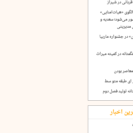
ربانی در شیراز
لگوی «هیات‌امنایی»
ر می‌شود؛ سعدیه و
 مدیریتی
 در جشنواره ماربیا
متانه در کمیته میراث
معاصر بودن
ر ای طبقه متو سط
نه تولید فصل دوم
رین اخبار