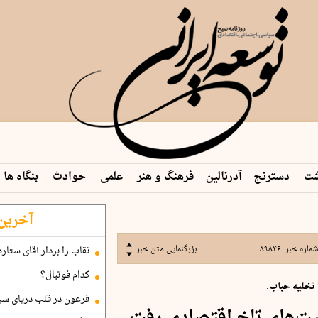
شت
دسترنج
آدرنالین
فرهنگ و هنر
علمی
حوادث
بنگاه ها
آخرین 
ماره خبر:
۸۹۸۴۶
بزرگنمایی متن خبر
نقاب را بردار آقای ستاره
کدام فوتبال؟
 تخلیه حباب:
فرعون در قلب دریای سی