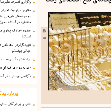
عیت‌های تلخ اقتصادی رفت
برگزاری کنسرت علیرضا ق
«فارس» پایلوت اجرای ا
مجموعه‌های تاریخی کشو
حافظیه در آستانه تحول
حضور «ماه کوچولوی من»
اسپانیا
تأیید گزارش حفاظتی هگ
جهانی یونسکو
درام خانوادگی و مسئله 
«مو به مو»؛ مر ثیه ای ب
«آژانس دوستی» در آستا
پربازدیدت
نقاب را بردار آقای ستاره