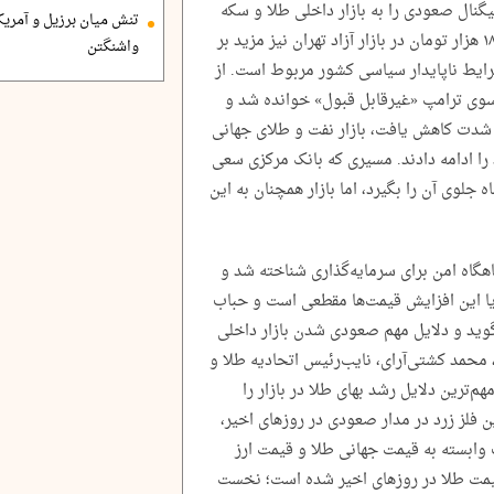
تاریخی ۴۷۰۰ دلاری، یک سیگنال صعودی را به بازار داخلی طلا و سکه
تنش میان برزیل و آمریک
تحمیل کرد. همچنین عبور قیمت دلار از مرز ۱۸۰ هزار تومان در بازار آزاد تهران نیز مزید بر
واشنگتن
ایط ناپایدار سیاسی کشور مربوط است. از
 سوی ترامپ «غیرقابل قبول» خوانده شد و
به شدت کاهش یافت، بازار نفت و طلای جهانی
 را ادامه دادند. مسیری که بانک مرکزی سعی
 در روز ۲۱ اردیبهشت ماه جلوی آن را بگیرد، اما بازار همچنان به این
هگاه امن برای سرمایه‌گذاری شناخته شد و
 آیا این افزایش قیمت‌ها مقطعی است و حباب
‌گوید و دلایل مهم صعودی شدن بازار داخلی
مد کشتی‌آرای، نایب‌رئیس اتحادیه طلا و
هم‌ترین دلایل رشد بهای طلا در بازار را
 فلز زرد در مدار صعودی در روز‌های اخیر،
وابسته به قیمت جهانی طلا و قیمت ارز
مت طلا در روز‌های اخیر شده است؛ نخست