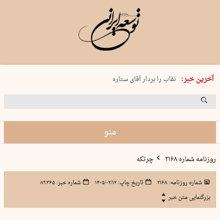
پنجشنبه 15 مرداد 1405 شماره 2243
آخرین خبر:
نقاب را بردار آقای ستاره
کدام فوتبال؟
فرعون در قلب دریای سیاه
برگزاری کنسرت علیرضا قربانی در …
منو
روزنامه شماره ۲۱۶۸
چرتکه
شماره روزنامه:
۲۱۶۸
تاریخ چاپ:
۱۴۰۵/۰۲/۱۲
شماره خبر:
۸۹۳۶۵
بزرگنمایی متن خبر