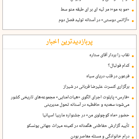
«مو به مو»؛ مر ثیه ای بر ای طبقه متو سط
«آژانس دوستی» در آستانه تولید فصل دوم
پربازدیدترین اخبار
نقاب را بردار آقای ستاره
کدام فوتبال؟
فرعون در قلب دریای سیاه
برگزاری کنسرت علیرضا قربانی در شیراز
«فارس» پایلوت اجرای الگوی «هیات‌امنایی» مجموعه‌های تاریخی کشور
می‌شود؛ سعدیه و حافظیه در آستانه تحول مدیریتی
حضور «ماه کوچولوی من» در جشنواره ماربیا اسپانیا
تأیید گزارش حفاظتی هگمتانه در کمیته میراث جهانی یونسکو
درام خانوادگی و مسئله معاصر بودن