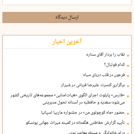
ارسال دیدگاه
آخرین اخبار
نقاب را بردار آقای ستاره
کدام فوتبال؟
فرعون در قلب دریای سیاه
برگزاری کنسرت علیرضا قربانی در شیراز
«فارس» پایلوت اجرای الگوی «هیات‌امنایی» مجموعه‌های تاریخی کشور
می‌شود؛ سعدیه و حافظیه در آستانه تحول مدیریتی
حضور «ماه کوچولوی من» در جشنواره ماربیا اسپانیا
تأیید گزارش حفاظتی هگمتانه در کمیته میراث جهانی یونسکو
درام خانوادگی و مسئله معاصر بودن