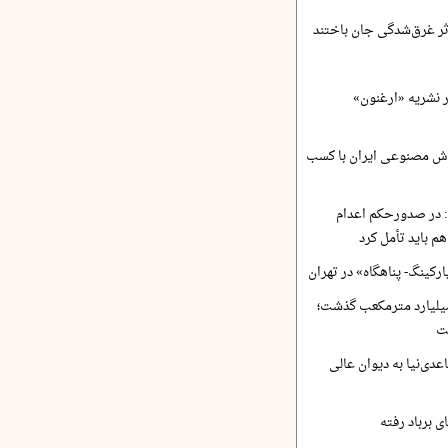
ر نشریه «ارغنون»
ش مصنوعی ایران با کسب
 در صدورحکم اعدام
 باید تأمل کرد
رکینگ- پناهگاه» در تهران
 ورودی آب از ۴.۵ میلیارد مترمکعب گذشت؛
ت
دی‌نیا به دیوان عالی
 برباد رفته