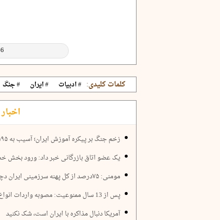
کلمات کلیدی:
# ادبیات
# ایران
# جنگ
اخبار 
زخم جنگ بر پیکره آموزش ایران؛ آسیب به ۱۱۹۵ مدرسه و نیاز ۴ همتی برای بازسازی
یک عضو اتاق بازرگانی خبر داد: ورود بخش 
مومنی: ۷۵درصد از کل پهنه سرزمینی ایران دچار محرومیت است
پس از 13 سال ممنوعیت: مصوبه واردات انواع خودرو ابلاغ شد
آمریکا دنبال مذاکره با ایران است، شک نکنید