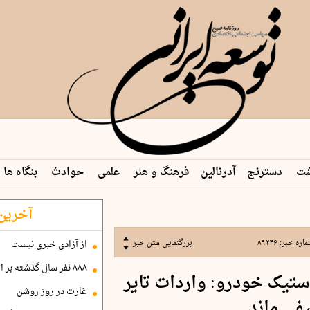
شت
دسترنج
آدرنالین
فرهنگ و هنر
علمی
حوادث
بنگاه ها
آخرین 
اره خبر:
۸۹۲۴۶
بزرگنمایی متن خبر
از آزادی خبری نیست
۸۸۸ نفر سال گذشته بر اثر غرق‌شدگی جان باختند
استیک خودرو: واردات تایر
غارت در روز روشن
یفی ماند