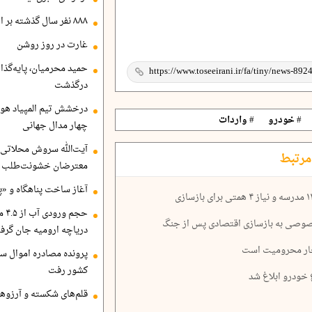
۸۸۸ نفر سال گذشته بر اثر غرق‌شدگی جان باختند
غارت در روز روشن
حمید محرمیان، پایه‌گذا
درگذشت
درخشش تیم المپیاد هو
# خودرو
# واردات
چهار مدال جهانی
آیت‌الله سروش محلاتی:
مرتبط
معترضان خشونت‌طلب هم
آغاز ساخت پناهگاه و «پا
حجم
خصوصی به بازسازی اقتصادی پس از جنگ
دریاچه ارومیه جان گرف
پرونده مصادره اموال ساع
کشور رفت
قلم‌های شکسته و آرزوهای