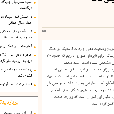
حمید محرمیان، پایه‌گذا
درگذشت
درخشش تیم المپیاد هو
چهار مدال جهانی
آیت‌الله سروش محلاتی:
معترضان خشونت‌طلب هم
آغاز ساخت پناهگاه و «پا
تشریح وضعیت فعلی واردات لاستیک در جنگ
حجم
و محاصره دریایی گفت: درحال‌حاضر کد سفارشاتی برای تایرهای سواری داریم که حدود ۳۰۰
دریاچه ارومیه جان گرف
فشان مشخص نشده است. سید محمد
فزود: وزارت صمت در ادبیات خود مدعی است
پرونده مصادره اموال ساع
کشور رفت
باز کرده است؛ اما واقعیت این است که در بهار
 امکان ثبت سفارشی وجود نداشت. بررسی‌های
قلم‌های شکسته و آرزوهای
ز بالغ بر ۲۰۰ شرکت واردکننده، درحال‌حاضر هیچ شرکتی حتی امکان
د. دلیل این امر آن است که وزارت صمت
پربازدیدت
 کسر کرده است.
از آزادی خبری نیست