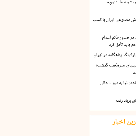
ر نشریه «ارغنون»
ش مصنوعی ایران با کسب
 در صدورحکم اعدام
 باید تأمل کرد
رکینگ- پناهگاه» در تهران
 ورودی آب از ۴.۵ میلیارد مترمکعب گذشت؛
ت
دی‌نیا به دیوان عالی
 برباد رفته
رین اخبار