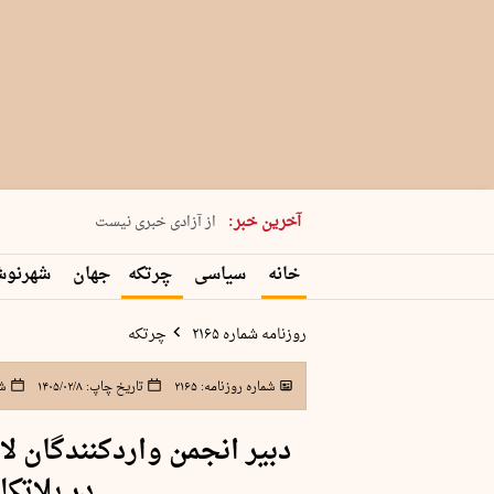
یکشنبه 18 مرداد 1405 شماره 2245
آخرین خبر:
از آزادی خبری نیست
۸۸۸ نفر سال گذشته بر اثر غرق‌شدگی جان …
خانه
سیاسی
چرتکه
جهان
شهرنو
غارت در روز روشن
حمید محرمیان، پایه‌گذار نشریه…
روزنامه شماره ۲۱۶۵
چرتکه
شماره روزنامه:
۲۱۶۵
تاریخ چاپ:
۱۴۰۵/۰۲/۸
شم
دبیر انجمن واردکنندگان ل
در بلاتکل