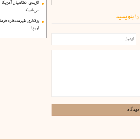
می‌شوند
را بنویسید
برکناری غیرمنتظره فرمان
اروپا
دیدگاه