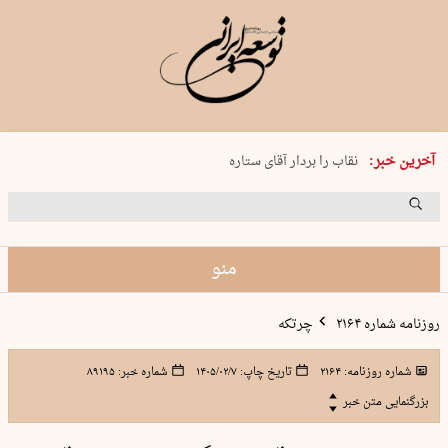
پنجشنبه 15 مرداد 1405 شماره 2243
آخرین خبر:
نقاب را بردار آقای ستاره
کدام فوتبال؟
فرعون در قلب دریای سیاه
برگزاری کنسرت علیرضا قربانی در …
منو
روزنامه شماره ۲۱۶۴
چرتکه
شماره روزنامه:
۲۱۶۴
تاریخ چاپ:
۱۴۰۵/۰۲/۷
شماره خبر:
۸۹۱۹۵
بزرگنمایی متن خبر