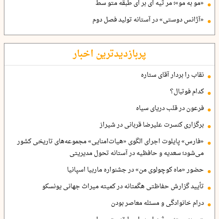
«مو به مو»؛ مر ثیه ای بر ای طبقه متو سط
«آژانس دوستی» در آستانه تولید فصل دوم
پربازدیدترین اخبار
نقاب را بردار آقای ستاره
کدام فوتبال؟
فرعون در قلب دریای سیاه
برگزاری کنسرت علیرضا قربانی در شیراز
«فارس» پایلوت اجرای الگوی «هیات‌امنایی» مجموعه‌های تاریخی کشور
می‌شود؛ سعدیه و حافظیه در آستانه تحول مدیریتی
حضور «ماه کوچولوی من» در جشنواره ماربیا اسپانیا
تأیید گزارش حفاظتی هگمتانه در کمیته میراث جهانی یونسکو
درام خانوادگی و مسئله معاصر بودن