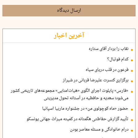
ارسال دیدگاه
آخرین اخبار
نقاب را بردار آقای ستاره
کدام فوتبال؟
فرعون در قلب دریای سیاه
برگزاری کنسرت علیرضا قربانی در شیراز
«فارس» پایلوت اجرای الگوی «هیات‌امنایی» مجموعه‌های تاریخی کشور
می‌شود؛ سعدیه و حافظیه در آستانه تحول مدیریتی
حضور «ماه کوچولوی من» در جشنواره ماربیا اسپانیا
تأیید گزارش حفاظتی هگمتانه در کمیته میراث جهانی یونسکو
درام خانوادگی و مسئله معاصر بودن