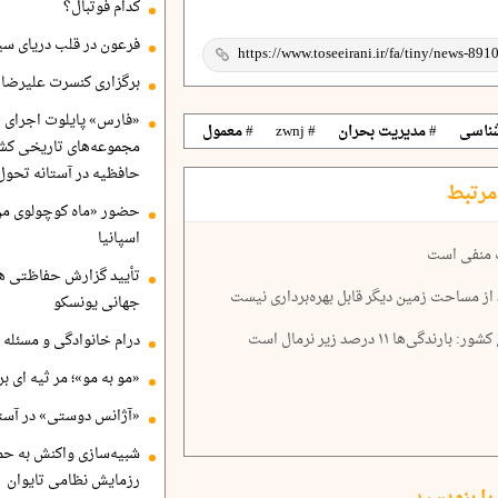
کدام فوتبال؟
فرعون در قلب دریای سی
برگزاری کنسرت علیرضا ق
«فارس» پایلوت اجرای ا
شناسی
# مدیریت بحران
# zwnj
# معمول
مجموعه‌های تاریخی کشو
حافظیه در آستانه تحول
مرتبط
حضور «ماه کوچولوی من»
اسپانیا
 منفی است
تأیید گزارش حفاظتی هگ
جهانی یونسکو
۱۱ درصد زیر نرمال است
درام خانوادگی و مسئله 
«مو به مو»؛ مر ثیه ای ب
«آژانس دوستی» در آستا
شبیه‌سازی واکنش به حم
رزمایش نظامی تایوان
را بنویسید