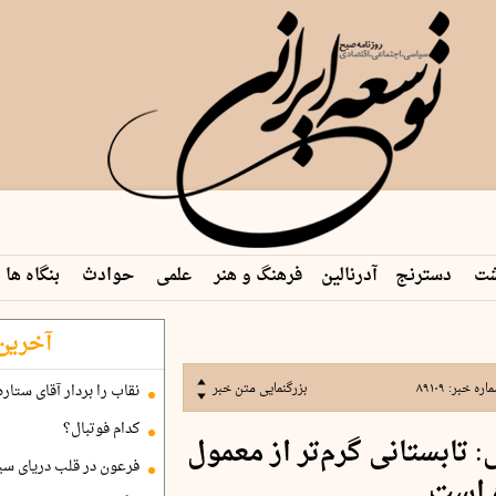
شت
دسترنج
آدرنالین
فرهنگ و هنر
علمی
حوادث
بنگاه ها
آخرین 
اره خبر:
۸۹۱۰۹
بزرگنمایی متن خبر
نقاب را بردار آقای ستاره
کدام فوتبال؟
تابستانی گرم‌تر از معمول
فرعون در قلب دریای سی
ه است