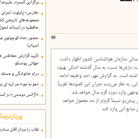
برگزاری کنسرت علیرضا ق
«فارس» پایلوت اجرای ا
مجموعه‌های تاریخی کشو
حافظیه در آستانه تحول
حضور «ماه کوچولوی من»
اسپانیا
تأیید گزارش حفاظتی هگ
سالی سازمان هواشناسی کشور اظهار داشت:
جهانی یونسکو
ت بارش‌ها نسبت به سال گذشته اندکی بهبود
درام خانوادگی و مسئله 
اشته است. به گزارش مهر، احد وظیفه ادامه
آبی، به نظر می‌رسد جبران این کمبودها تقریباً
«مو به مو»؛ مر ثیه ای ب
 توجهی وارد دوره گرم سال خواهد شد.
«آژانس دوستی» در آستا
پیش‌رو نسبتاً گرم‌تر از حد معمول خواهد
نابع آبی وارد کند.
پربازدیدت
نقاب را بردار آقای ستاره