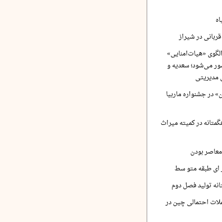
اه
ربانی در شیراز
لگوی «هیات‌امنایی»
ر می‌شود؛ سعدیه و
 مدیریتی
 در جشنواره ماربیا
متانه در کمیته میراث
معاصر بودن
ر ای طبقه متو سط
نه تولید فصل دوم
لات احتمالی چین در