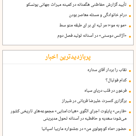
تأیید گزارش حفاظتی هگمتانه در کمیته میراث جهانی یونسکو
درام خانوادگی و مسئله معاصر بودن
«مو به مو»؛ مر ثیه ای بر ای طبقه متو سط
«آژانس دوستی» در آستانه تولید فصل دوم
پربازدیدترین اخبار
نقاب را بردار آقای ستاره
کدام فوتبال؟
فرعون در قلب دریای سیاه
برگزاری کنسرت علیرضا قربانی در شیراز
«فارس» پایلوت اجرای الگوی «هیات‌امنایی» مجموعه‌های تاریخی کشور
می‌شود؛ سعدیه و حافظیه در آستانه تحول مدیریتی
حضور «ماه کوچولوی من» در جشنواره ماربیا اسپانیا