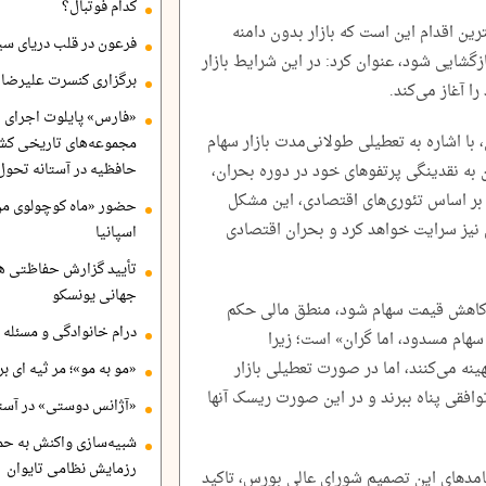
کدام فوتبال؟
رین اقدام این است که بازار بدون دامنه
فرعون در قلب دریای سی
زگشایی شود، عنوان کرد: در این شرایط بازار
برگزاری کنسرت علیرضا ق
ا آغاز می‌کند.
«فارس» پایلوت اجرای ا
 با اشاره به تعطیلی طولانی‌مدت بازار سهام
مجموعه‌های تاریخی کشو
 به نقدینگی پرتفو‌های خود در دوره بحران،
حافظیه در آستانه تحول
و بر اساس تئوری‌های اقتصادی، این مشکل
حضور «ماه کوچولوی من»
نیز سرایت خواهد کرد و بحران اقتصادی
اسپانیا
تأیید گزارش حفاظتی هگ
جهانی یونسکو
ه کاهش قیمت سهام شود، منطق مالی حکم
درام خانوادگی و مسئله 
ز سهام مسدود، اما گران» است؛ زیرا
بهینه می‌کنند، اما در صورت تعطیلی بازار
«مو به مو»؛ مر ثیه ای ب
وافقی پناه ببرند و در این صورت ریسک آنها
«آژانس دوستی» در آستا
شبیه‌سازی واکنش به حم
رزمایش نظامی تایوان
پیامد‌های این تصمیم شورای عالی بورس، تاکید