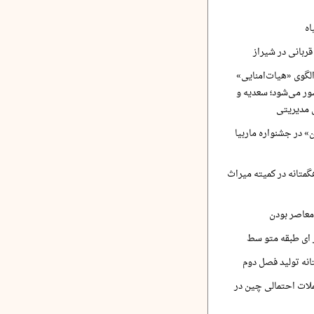
اه
ربانی در شیراز
لگوی «هیات‌امنایی»
ر می‌شود؛ سعدیه و
 مدیریتی
 در جشنواره ماربیا
متانه در کمیته میراث
معاصر بودن
ر ای طبقه متو سط
نه تولید فصل دوم
لات احتمالی چین در