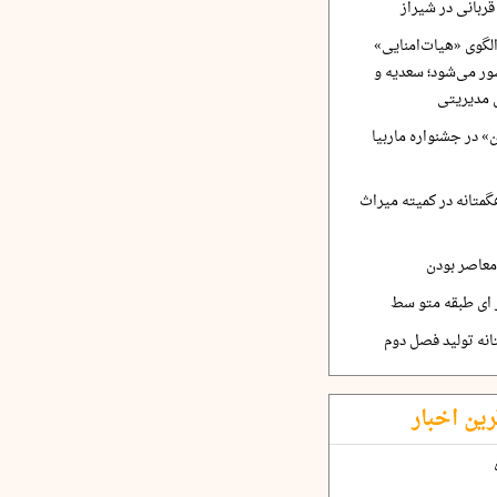
ربانی در شیراز
لگوی «هیات‌امنایی»
ر می‌شود؛ سعدیه و
 مدیریتی
 در جشنواره ماربیا
متانه در کمیته میراث
معاصر بودن
ر ای طبقه متو سط
نه تولید فصل دوم
رین اخبار