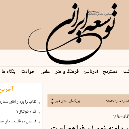
شت
دسترنج
آدرنالین
فرهنگ و هنر
علمی
حوادث
بنگاه ها
آخرین 
ماره خبر:
۸۸۸۴۷
بزرگنمایی متن خبر
نقاب را بردار آقای ستاره
کدام فوتبال؟
زار سهام:
فرعون در قلب دریای سی