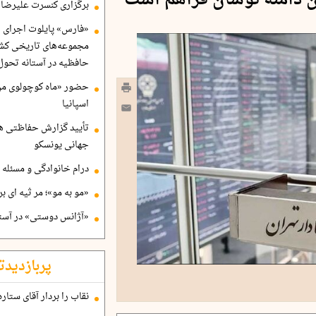
ن دامنه نوسان فراهم است
برگزاری کنسرت علیرضا ق
«فارس» پایلوت اجرای ا
مجموعه‌های تاریخی کشو
حافظیه در آستانه تحول
حضور «ماه کوچولوی من»
اسپانیا
تأیید گزارش حفاظتی هگ
جهانی یونسکو
درام خانوادگی و مسئله 
«مو به مو»؛ مر ثیه ای ب
«آژانس دوستی» در آستا
پربازدیدت
نقاب را بردار آقای ستاره