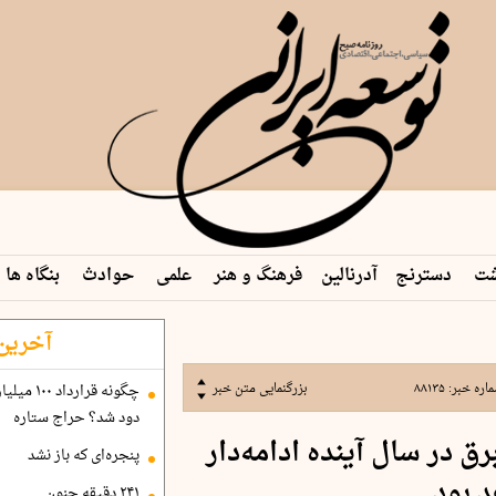
شت
دسترنج
آدرنالین
فرهنگ و هنر
علمی
حوادث
بنگاه ها
 م…
آخرین 
اره خبر:
۸۸۱۳۵
بزرگنمایی متن خبر
دود شد؟ حراج ستاره
ق در سال آینده ادامه‌دار
پنجره‌ای که باز نشد
 بود
۲۴۱ دقیقه جنون