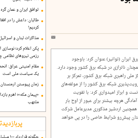
توافق ایران و عمان گره ب
طالبان: داعش را در افغا
کردیم!
مذاکرات لبنان و اسرائیل
پکن اعلام کرد؛ نوسازی ا
رزمی نیروهای نظامی چ
 ایران (توانیر) عنوان کرد: باوجود
مقام امنیتی عراق: انح
مچنان ناترازی در شبکه برق کشور وجود دارد.
یک سیاست ملی است
کز ملی راهبری شبکه برق کشور، تمرکز بر
یت‌پذیری شبکه برق کشور را از مولفه‌های
زمان پیوستن ارمنستان ب
ست و ابراز امیدواری کرد: با تقویت
«پیمان مکه»؛ اهرم بازد
دگی هرچه بیشتر برای عبور از اوج بار
ملتهب
ید همچنین اردشیر مذکوری مدیرعامل شرکت
ستان پیش‌رو شرایط خاصی را در پی خواهد
پربازدیدت