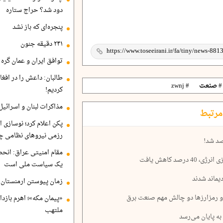
دود شد؟ حراج ستاره
پنجره‌ای که باز نشد
۲۴۱ دقیقه جنون
توافق ایران و عمان گره ب
طالبان: داعش را در افغا
# صنعت
# zwnj
کردیم!
مذاکرات لبنان و اسرائیل
مرتبط
پکن اعلام کرد؛ نوسازی ا
رزمی نیروهای نظامی چ
صد شد!
مقام امنیتی عراق: انح
صد کاهش یافت
یک سیاست ملی است
زمان پیوستن ارمنستان ب
‌ رمزارزها دو چالش مهم صنعت برق
«پیمان مکه»؛ اهرم بازد
ملتهب
به پایان می‌رسد