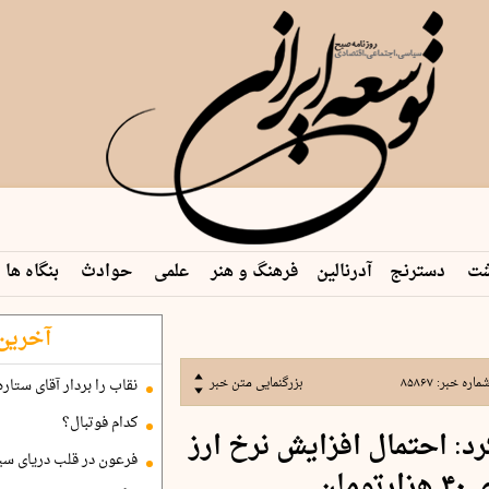
شت
دسترنج
آدرنالین
فرهنگ و هنر
علمی
حوادث
بنگاه ها
آخرین 
ماره خبر:
۸۵۸۶۷
بزرگنمایی متن خبر
نقاب را بردار آقای ستاره
کدام فوتبال؟
: احتمال افزایش نرخ ارز
فرعون در قلب دریای سی
مان