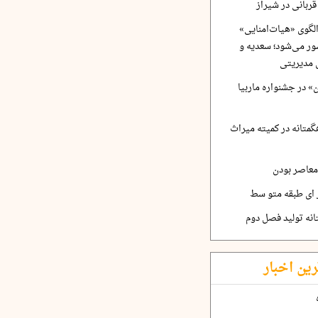
ربانی در شیراز
لگوی «هیات‌امنایی»
ر می‌شود؛ سعدیه و
 مدیریتی
 در جشنواره ماربیا
متانه در کمیته میراث
معاصر بودن
ر ای طبقه متو سط
نه تولید فصل دوم
رین اخبار