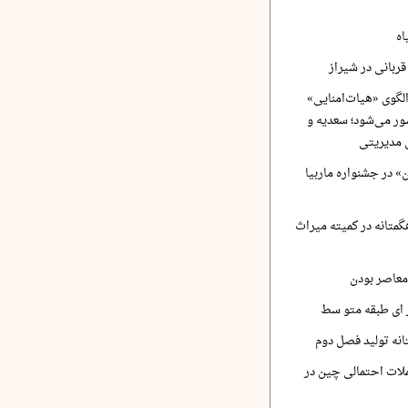
اه
ربانی در شیراز
لگوی «هیات‌امنایی»
ر می‌شود؛ سعدیه و
 مدیریتی
 در جشنواره ماربیا
متانه در کمیته میراث
معاصر بودن
ر ای طبقه متو سط
نه تولید فصل دوم
لات احتمالی چین در