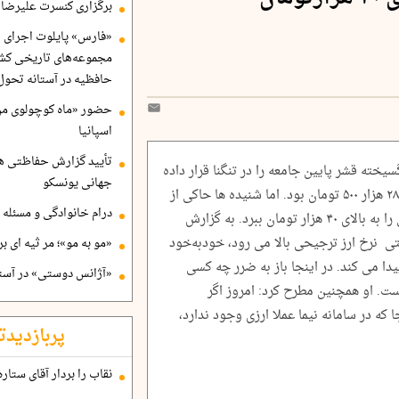
برگزاری کنسرت علیرضا ق
«فارس» پایلوت اجرای ا
مجموعه‌های تاریخی کشو
حافظیه در آستانه تحول
حضور «ماه کوچولوی من»
اسپانیا
تأیید گزارش حفاظتی هگ
یخته قشر پایین جامعه را در تنگنا قرار داده
جهانی یونسکو
است، اعلام کرد: نرخ ارز ترجیحی تا به امروز ۲۸ هزار ۵۰۰ تومان بود. اما شنیده ها حاکی از
درام خانوادگی و مسئله 
این است که دولت قصد دارد نرخ ارز ترجیحی را به بالای ۴۰ هزار تومان ببرد. به گزارش
قتی نرخ ارز ترجیحی بالا می رود، خودبه‌خود
«مو به مو»؛ مر ثیه ای ب
دا می کند. در اینجا باز به ضرر چه کسی
«آژانس دوستی» در آستا
ت. او همچنین مطرح کرد: امروز اگر
ا که در سامانه نیما عملا ارزی وجود ندارد،
پربازدیدت
نقاب را بردار آقای ستاره