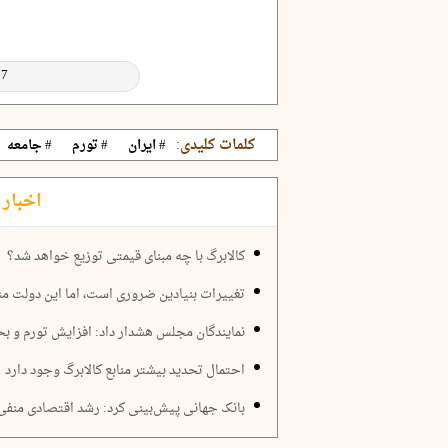
کلمات کلیدی:
# ایران
# تورم
# جامعه
اخبار 
کالابرگ با چه مبنای قیمتی توزیع خواهد شد؟
تغییرات بنیادین ضروری است، اما این دولت م
نمایندگان مجلس هشدار داد: افزایش تورم و بحران معی
احتمال تحدید بیشتر منابع کالابرگ وجود دارد
بانک جهانی پیش‌بینی کرد: رشد اقتصادی منفی 1.7 و تورم 49 درصدی ایران در 04