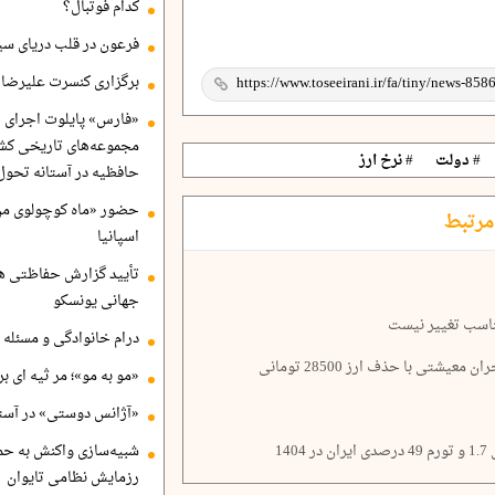
کدام فوتبال؟
فرعون در قلب دریای سی
برگزاری کنسرت علیرضا ق
«فارس» پایلوت اجرای ا
مجموعه‌های تاریخی کشو
# دولت
# نرخ ارز
حافظیه در آستانه تحول
حضور «ماه کوچولوی من»
مرتبط
اسپانیا
تأیید گزارش حفاظتی هگ
جهانی یونسکو
ناسب تغییر نیست
درام خانوادگی و مسئله 
شتی با حذف ارز 28500 تومانی
«مو به مو»؛ مر ثیه ای ب
«آژانس دوستی» در آستا
14
شبیه‌سازی واکنش به حم
رزمایش نظامی تایوان