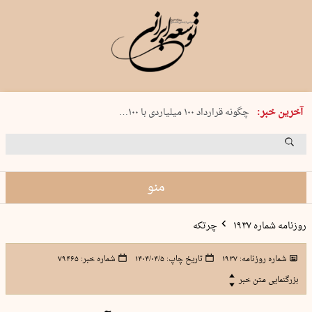
شنبه 17 مرداد 1405 شماره 2244
آخرین خبر:
چگونه قرارداد ۱۰۰ میلیاردی با ۱۰۰…
پنجره‌ای که باز نشد
۲۴۱ دقیقه جنون
توافق ایران و عمان گره بحران را باز م…
منو
روزنامه شماره ۱۹۳۷
چرتکه
شماره روزنامه:
۱۹۳۷
تاریخ چاپ:
۱۴۰۴/۰۴/۵
شماره خبر:
۷۹۴۶۵
بزرگنمایی متن خبر