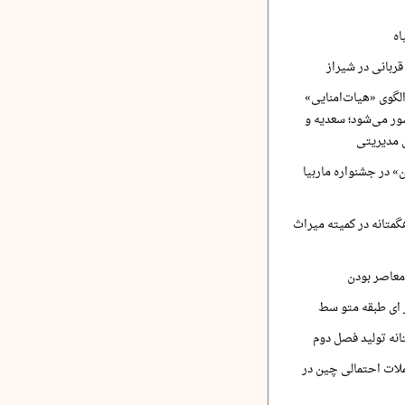
اه
ربانی در شیراز
لگوی «هیات‌امنایی»
ر می‌شود؛ سعدیه و
 مدیریتی
 در جشنواره ماربیا
متانه در کمیته میراث
معاصر بودن
ر ای طبقه متو سط
نه تولید فصل دوم
لات احتمالی چین در