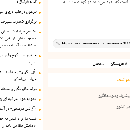
 است که بعید می‌دانم در کوتاه مدت به
کدام فوتبال؟
فرعون در قلب دریای سی
برگزاری کنسرت علیرضا ق
«فارس» پایلوت اجرای ا
مجموعه‌های تاریخی کشو
حافظیه در آستانه تحول
حضور «ماه کوچولوی من»
اسپانیا
# عربستان
# معدن
تأیید گزارش حفاظتی هگ
مرتبط
جهانی یونسکو
درام خانوادگی و مسئله 
یشنهاد وسوسه‌انگیز
«مو به مو»؛ مر ثیه ای ب
دن کشور
«آژانس دوستی» در آستا
شبیه‌سازی واکنش به حم
رزمایش نظامی تایوان