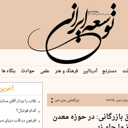
شت
دسترنج
آدرنالین
فرهنگ و هنر
علمی
حوادث
بنگاه ها
آخرین 
اره خبر:
۷۸۳۲۵
بزرگنمایی متن خبر
نقاب را بردار آقای ستاره
کدام فوتبال؟
بازرگانی: در حوزه معدن
فرعون در قلب دریای سی
 ما جلو زد