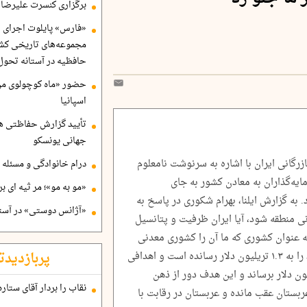
برگزاری کنسرت علیرضا ق
«فارس» پایلوت اجرای ا
مجموعه‌های تاریخی کشو
حافظیه در آستانه تحول
حضور «ماه کوچولوی من»
اسپانیا
تأیید گزارش حفاظتی هگ
جهانی یونسکو
رگانی ایران با اشاره به سرنوشت نامعلوم
درام خانوادگی و مسئله 
ایه‌گذاران به معادن کشور به جای
«مو به مو»؛ مر ثیه ای ب
. به گزارش ایلنا، بهرام شکوری در پاسخ به
«آژانس دوستی» در آستا
ی منطقه شود، آیا ایران ظرفیت و پتانسیل
به عنوان کشوری که ما آن را کشوری معدنی
پربازدیدت
نمی‌دانستیم در حال حاضر ذخایر معدنی خود را به ۱.۳ تریلیون دلار رسانده است و اهدافی
ایر معدنی خود را به حدود ۳ تریلیون دلار برساند و این هدف دور از ذهن
نقاب را بردار آقای ستاره
ربستان عقب مانده و عربستان در رقابت با