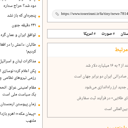
دود شد؟ حراج ستاره
پنجره‌ای که باز نشد
۲۴۱ دقیقه جنون
تان
# صورت
# امریکا
توافق ایران و عمان گره ب
طالبان: داعش را در افغا
مرتبط
کردیم!
مذاکرات لبنان و اسرائیل
دلار شد
پکن اعلام کرد؛ نوسازی ا
صادراتی ایران دو برابر جهان است
رزمی نیروهای نظامی چ
جدید ارز راه‌اندازی می‌شود
مقام امنیتی عراق: انح
یک سیاست ملی است
ای طلایی» در فرآیند ثبت سفارش
زمان پیوستن ارمنستان ب
 بین‌المللی است
«پیمان مکه»؛ اهرم بازد
ملتهب
را بنویسید