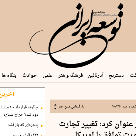
شت
دسترنج
آدرنالین
فرهنگ و هنر
علمی
حوادث
بنگاه ها
 م…
آخرین 
ماره خبر:
۷۸۱۴۶
بزرگنمایی متن خبر
دود شد؟ حراج ستاره
عنوان کرد: تغییر تجارت
پنجره‌ای که باز نشد
رت توافق با امریکا
۲۴۱ دقیقه جنون