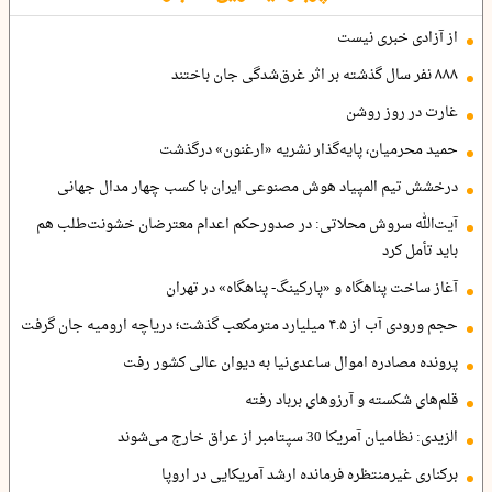
از آزادی خبری نیست
۸۸۸ نفر سال گذشته بر اثر غرق‌شدگی جان باختند
غارت در روز روشن
حمید محرمیان، پایه‌گذار نشریه «ارغنون» درگذشت
درخشش تیم المپیاد هوش مصنوعی ایران با کسب چهار مدال جهانی
آیت‌الله سروش محلاتی: در صدورحکم اعدام معترضان خشونت‌طلب هم
باید تأمل کرد
آغاز ساخت پناهگاه و «پارکینگ- پناهگاه» در تهران
حجم ورودی آب از ۴.۵ میلیارد مترمکعب گذشت؛ دریاچه ارومیه جان گرفت
پرونده مصادره اموال ساعدی‌نیا به دیوان عالی کشور رفت
قلم‌های شکسته و آرزوهای برباد رفته
الزیدی: نظامیان آمریکا 30 سپتامبر از عراق خارج می‌شوند
برکناری غیرمنتظره فرمانده ارشد آمریکایی در اروپا