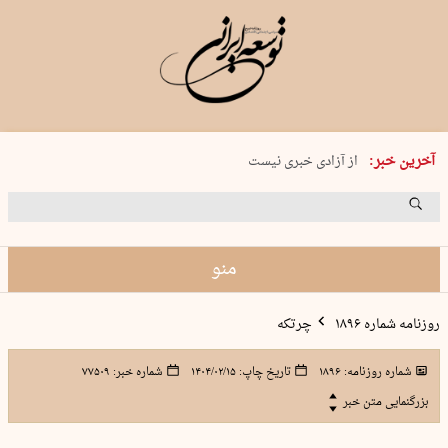
یکشنبه 18 مرداد 1405 شماره 2245
آخرین خبر:
از آزادی خبری نیست
۸۸۸ نفر سال گذشته بر اثر غرق‌شدگی جان …
غارت در روز روشن
حمید محرمیان، پایه‌گذار نشریه…
منو
روزنامه شماره ۱۸۹۶
چرتکه
شماره روزنامه:
۱۸۹۶
تاریخ چاپ:
۱۴۰۴/۰۲/۱۵
شماره خبر:
۷۷۵۰۹
بزرگنمایی متن خبر