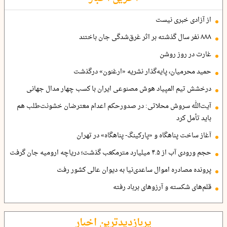
از آزادی خبری نیست
۸۸۸ نفر سال گذشته بر اثر غرق‌شدگی جان باختند
غارت در روز روشن
حمید محرمیان، پایه‌گذار نشریه «ارغنون» درگذشت
درخشش تیم المپیاد هوش مصنوعی ایران با کسب چهار مدال جهانی
آیت‌الله سروش محلاتی: در صدورحکم اعدام معترضان خشونت‌طلب هم
باید تأمل کرد
آغاز ساخت پناهگاه و «پارکینگ- پناهگاه» در تهران
حجم ورودی آب از ۴.۵ میلیارد مترمکعب گذشت؛ دریاچه ارومیه جان گرفت
پرونده مصادره اموال ساعدی‌نیا به دیوان عالی کشور رفت
قلم‌های شکسته و آرزوهای برباد رفته
پربازدیدترین اخبار