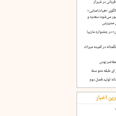
ربانی در شیراز
لگوی «هیات‌امنایی»
ر می‌شود؛ سعدیه و
 مدیریتی
 در جشنواره ماربیا
متانه در کمیته میراث
معاصر بودن
ر ای طبقه متو سط
نه تولید فصل دوم
رین اخبار