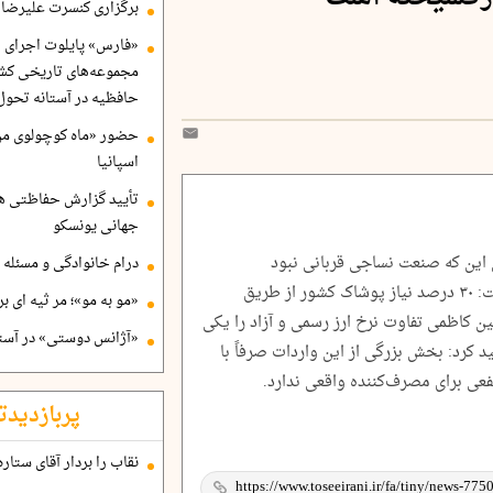
برگزاری کنسرت علیرضا ق
«فارس» پایلوت اجرای ا
مجموعه‌های تاریخی کشو
حافظیه در آستانه تحول
حضور «ماه کوچولوی من»
اسپانیا
تأیید گزارش حفاظتی هگ
جهانی یونسکو
 این که صنعت نساجی قربانی نبود
درام خانوادگی و مسئله 
برنامه‌ریزی و واردات افسارگسیخته است، گفت: ۳۰ درصد نیاز پوشاک کشور از طریق
«مو به مو»؛ مر ثیه ای ب
ن کاظمی تفاوت نرخ ارز رسمی و آزاد را یکی
«آژانس دوستی» در آستا
 کرد: بخش بزرگی از این واردات صرفاً با
ی برای مصرف‌کننده واقعی ندارد.
پربازدیدت
نقاب را بردار آقای ستاره