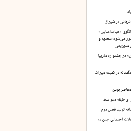
اه
ربانی در شیراز
لگوی «هیات‌امنایی»
ر می‌شود؛ سعدیه و
 مدیریتی
 در جشنواره ماربیا
متانه در کمیته میراث
معاصر بودن
ر ای طبقه متو سط
نه تولید فصل دوم
لات احتمالی چین در