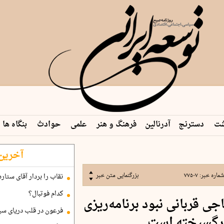
شت
دسترنج
آدرنالین
فرهنگ و هنر
علمی
حوادث
بنگاه ها
آخرین 
ماره خبر:
۷۷۵۰۷
بزرگنمایی متن خبر
نقاب را بردار آقای ستاره
کدام فوتبال؟
ی قربانی نبود برنامه‌ریزی
فرعون در قلب دریای سی
ارگسیخته است