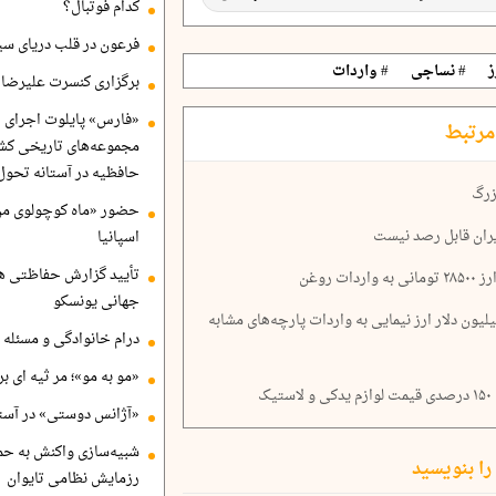
کدام فوتبال؟
فرعون در قلب دریای سی
ز
# نساجی
# واردات
برگزاری کنسرت علیرضا ق
«فارس» پایلوت اجرای ا
مرتبط
مجموعه‌های تاریخی کشو
حافظیه در آستانه تحول
زرگ
حضور «ماه کوچولوی من»
یران قابل رصد نیست
اسپانیا
تأیید گزارش حفاظتی هگ
 روغن
جهانی یونسکو
ضو اتاق بازرگانی خبر داد: تخصیص ۷۰ میلیون دلار ارز نیمایی به واردات پارچه‌های مشابه
درام خانوادگی و مسئله 
«مو به مو»؛ مر ثیه ای ب
ک
«آژانس دوستی» در آستا
شبیه‌سازی واکنش به حم
را بنویسید
رزمایش نظامی تایوان