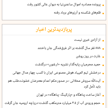
پرونده مصادره اموال ساعدی‌نیا به دیوان عالی کشور رفت
قلم‌های شکسته و آرزوهای برباد رفته
پربازدیدترین اخبار
از آزادی خبری نیست
۸۸۸ نفر سال گذشته بر اثر غرق‌شدگی جان باختند
غارت در روز روشن
حمید محرمیان، پایه‌گذار نشریه «ارغنون» درگذشت
درخشش تیم المپیاد هوش مصنوعی ایران با کسب چهار مدال جهانی
آیت‌الله سروش محلاتی: در صدورحکم اعدام معترضان خشونت‌طلب هم
باید تأمل کرد
آغاز ساخت پناهگاه و «پارکینگ- پناهگاه» در تهران
حجم ورودی آب از ۴.۵ میلیارد مترمکعب گذشت؛ دریاچه ارومیه جان گرفت