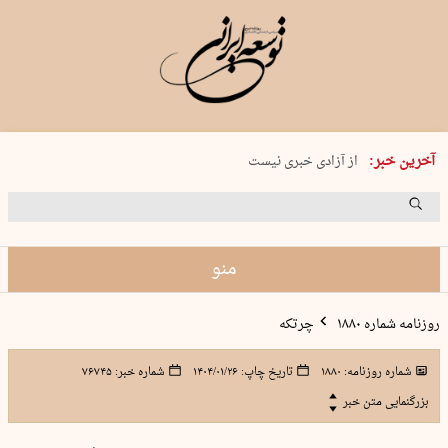
یکشنبه 18 مرداد 1405 شماره 2245
آخرین خبر:
از آزادی خبری نیست
۸۸۸ نفر سال گذشته بر اثر غرق‌شدگی جان …
غارت در روز روشن
حمید محرمیان، پایه‌گذار نشریه…
منو
روزنامه شماره ۱۸۸۰
چرتکه
شماره روزنامه:
۱۸۸۰
تاریخ چاپ:
۱۴۰۴/۰۱/۲۶
شماره خبر:
۷۶۷۴۵
بزرگنمایی متن خبر