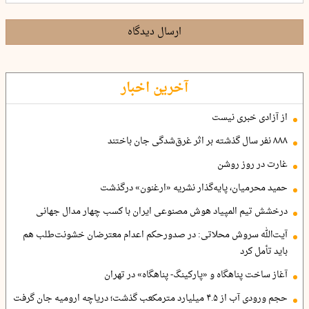
ارسال دیدگاه
آخرین اخبار
از آزادی خبری نیست
۸۸۸ نفر سال گذشته بر اثر غرق‌شدگی جان باختند
غارت در روز روشن
حمید محرمیان، پایه‌گذار نشریه «ارغنون» درگذشت
درخشش تیم المپیاد هوش مصنوعی ایران با کسب چهار مدال جهانی
آیت‌الله سروش محلاتی: در صدورحکم اعدام معترضان خشونت‌طلب هم
باید تأمل کرد
آغاز ساخت پناهگاه و «پارکینگ- پناهگاه» در تهران
حجم ورودی آب از ۴.۵ میلیارد مترمکعب گذشت؛ دریاچه ارومیه جان گرفت