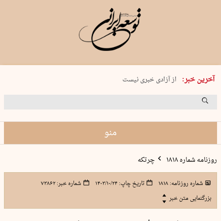
یکشنبه 18 مرداد 1405 شماره 2245
آخرین خبر:
از آزادی خبری نیست
۸۸۸ نفر سال گذشته بر اثر غرق‌شدگی جان …
غارت در روز روشن
حمید محرمیان، پایه‌گذار نشریه…
منو
روزنامه شماره ۱۸۱۸
چرتکه
شماره روزنامه:
۱۸۱۸
تاریخ چاپ:
۱۴۰۳/۱۰/۲۴
شماره خبر:
۷۳۸۶۲
بزرگنمایی متن خبر