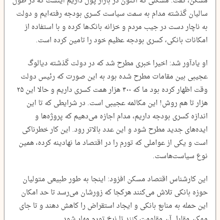
مسکن، گفت: مشکلی که اکنون در بازار پول داریم اینست که در طول
سالیان گذشته مدام به سمت سیاست کسری بودجه رفته‌ایم و دولت
به ناچار دست در جیب مردم و خزانه بانک‌ها کرده و با استفاده از
امکانات بانکی، کسری بودجه عظیم خود را تامین کرده است.
او یادآور شد: اخیرا خبری مطرح شد که در دولت گذشته دیالوگ
عجیبی بین مقامات مطرح شده بود به این صورت که رئیس دولت
وقت اظهار کرده بود ما که ۴۰۰ هزار همت کسری داریم و حالا این ۲۵
هزار تا هم روش! این مکالمه عجیبی است. در شرایطی که تا این
اندازه کسری بودجه داریم، مدام اجازه می‌دهیم که پروژه‌ها و
ایده‌های جدید مطرح شود و این عدد بالاتر رود. این کار خطرناکی
است و یکی از عواملی که تورم را در اقتصاد ما نهادینه کرده، همین
نوع سیاست‌هاست‌.
این کارشناس اقتصاد مسکن افزود: اینجا به طور طبیعی متولیان
حوزه بانکی تلاش می‌کنند هرکجا که زورشان می‌رسد تا حد امکان
این حمله به منابع بانکی و ایجاد استقراض را کاهش دهند و تا جای
ممکن مقابل آن مقاومت کنند تا نرخ تورم مهار شود.