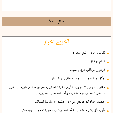
ارسال دیدگاه
آخرین اخبار
نقاب را بردار آقای ستاره
کدام فوتبال؟
فرعون در قلب دریای سیاه
برگزاری کنسرت علیرضا قربانی در شیراز
«فارس» پایلوت اجرای الگوی «هیات‌امنایی» مجموعه‌های تاریخی کشور
می‌شود؛ سعدیه و حافظیه در آستانه تحول مدیریتی
حضور «ماه کوچولوی من» در جشنواره ماربیا اسپانیا
تأیید گزارش حفاظتی هگمتانه در کمیته میراث جهانی یونسکو