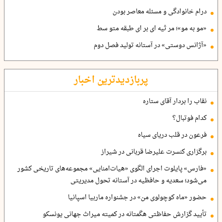
درام خانوادگی و مسئله معاصر بودن
«مو به مو»؛ مر ثیه ای بر ای طبقه متو سط
«آژانس دوستی» در آستانه تولید فصل دوم
پربازدیدترین اخبار
نقاب را بردار آقای ستاره
کدام فوتبال؟
فرعون در قلب دریای سیاه
برگزاری کنسرت علیرضا قربانی در شیراز
«فارس» پایلوت اجرای الگوی «هیات‌امنایی» مجموعه‌های تاریخی کشور
می‌شود؛ سعدیه و حافظیه در آستانه تحول مدیریتی
حضور «ماه کوچولوی من» در جشنواره ماربیا اسپانیا
تأیید گزارش حفاظتی هگمتانه در کمیته میراث جهانی یونسکو