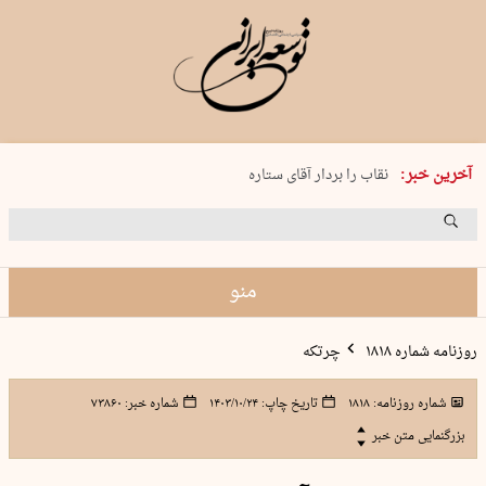
پنجشنبه 15 مرداد 1405 شماره 2243
آخرین خبر:
نقاب را بردار آقای ستاره
کدام فوتبال؟
فرعون در قلب دریای سیاه
برگزاری کنسرت علیرضا قربانی در …
منو
روزنامه شماره ۱۸۱۸
چرتکه
شماره روزنامه:
۱۸۱۸
تاریخ چاپ:
۱۴۰۳/۱۰/۲۴
شماره خبر:
۷۳۸۶۰
بزرگنمایی متن خبر