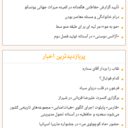
تأیید گزارش حفاظتی هگمتانه در کمیته میراث جهانی یونسکو
درام خانوادگی و مسئله معاصر بودن
«مو به مو»؛ مر ثیه ای بر ای طبقه متو سط
«آژانس دوستی» در آستانه تولید فصل دوم
پربازدیدترین اخبار
نقاب را بردار آقای ستاره
کدام فوتبال؟
فرعون در قلب دریای سیاه
برگزاری کنسرت علیرضا قربانی در شیراز
«فارس» پایلوت اجرای الگوی «هیات‌امنایی» مجموعه‌های تاریخی کشور
می‌شود؛ سعدیه و حافظیه در آستانه تحول مدیریتی
حضور «ماه کوچولوی من» در جشنواره ماربیا اسپانیا