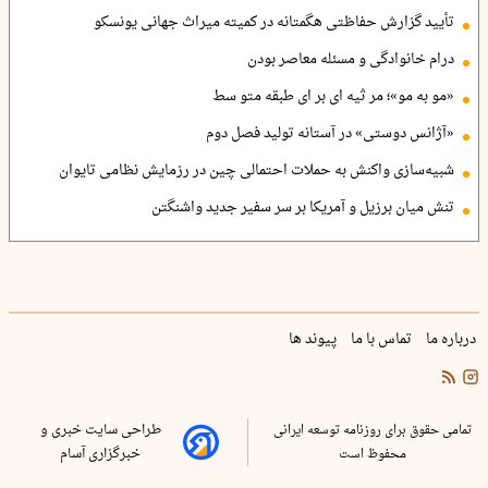
تأیید گزارش حفاظتی هگمتانه در کمیته میراث جهانی یونسکو
درام خانوادگی و مسئله معاصر بودن
«مو به مو»؛ مر ثیه ای بر ای طبقه متو سط
«آژانس دوستی» در آستانه تولید فصل دوم
شبیه‌سازی واکنش به حملات احتمالی چین در رزمایش نظامی تایوان
تنش میان برزیل و آمریکا بر سر سفیر جدید واشنگتن
درباره ما
تماس با ما
پیوند ها
تمامی حقوق برای روزنامه توسعه ایرانی
طراحی سایت خبری و
محفوظ است
خبرگزاری آسام