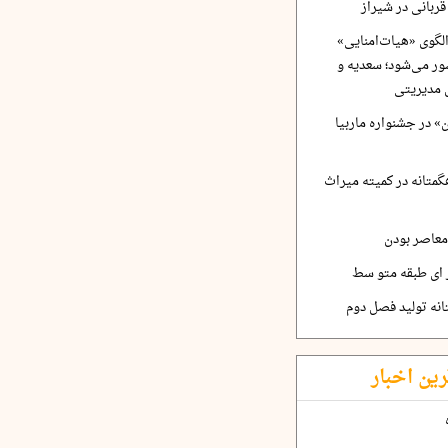
ربانی در شیراز
لگوی «هیات‌امنایی»
ر می‌شود؛ سعدیه و
 مدیریتی
 در جشنواره ماربیا
متانه در کمیته میراث
معاصر بودن
ر ای طبقه متو سط
نه تولید فصل دوم
رین اخبار