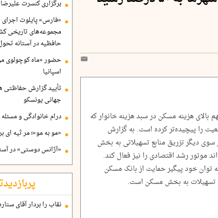
برگزاری کنسرت علیرضا ق
«فارس» پایلوت اجرای ا
مجموعه‌های تاریخی کشو
حافظیه در آستانه تحول
حضور «ماه کوچولوی من»
اسپانیا
تأیید گزارش حفاظتی هگ
جهانی یونسکو
الای هزینه مسکن در سبد هزینه خانوار که
درام خانوادگی و مسئله 
۵ درصد رسیده وضعیت را پیچیده‌تر کرده است. به گزارش
«مو به مو»؛ مر ثیه ای ب
ز سوی دیگر تزریق منابع تسهیلاتی به بخش
«آژانس دوستی» در آستا
ند موتور رشد اقتصادی را نیز فعال کند.
ه توان خود پیگیر حمایت از بانک مسکن
پربازدیدت
 تسهیلات به بخش مسکن است.
نقاب را بردار آقای ستاره