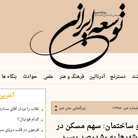
شت
دسترنج
آدرنالین
فرهنگ و هنر
علمی
حوادث
بنگاه ها
آخرین 
شماره خبر:
۷۲۴۵۸
بزرگنمایی متن خبر
نقاب را بردار آقای ستاره
کدام فوتبال؟
ساختمان: سهم مسکن در
فرعون در قلب دریای سی
۵۰ درصد رسید