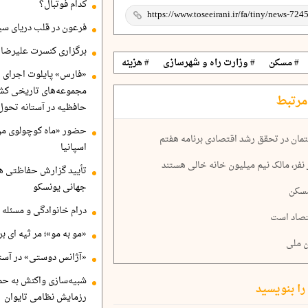
کدام فوتبال؟
فرعون در قلب دریای سی
برگزاری کنسرت علیرضا ق
# مسکن
# وزارت راه و شهرسازی
# هزینه
«فارس» پایلوت اجرای ا
مجموعه‌های تاریخی کشو
مرتبط
حافظیه در آستانه تحول
حضور «ماه کوچولوی من»
اسپانیا
تأیید گزارش حفاظتی هگ
جهانی یونسکو
درام خانوادگی و مسئله 
قتصاد است
«مو به مو»؛ مر ثیه ای ب
 ملی
«آژانس دوستی» در آستا
شبیه‌سازی واکنش به حم
را بنویسید
رزمایش نظامی تایوان