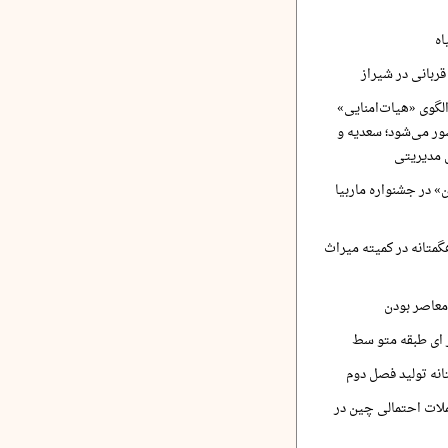
اه
ربانی در شیراز
لگوی «هیات‌امنایی»
ر می‌شود؛ سعدیه و
 مدیریتی
 در جشنواره ماربیا
متانه در کمیته میراث
معاصر بودن
ر ای طبقه متو سط
نه تولید فصل دوم
لات احتمالی چین در