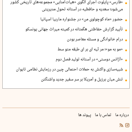
«فارس» پایلوت اجرای الگوی «هیات‌امنایی» مجموعه‌های تاریخی کشور
می‌شود؛ سعدیه و حافظیه در آستانه تحول مدیریتی
حضور «ماه کوچولوی من» در جشنواره ماربیا اسپانیا
تأیید گزارش حفاظتی هگمتانه در کمیته میراث جهانی یونسکو
درام خانوادگی و مسئله معاصر بودن
«مو به مو»؛ مر ثیه ای بر ای طبقه متو سط
«آژانس دوستی» در آستانه تولید فصل دوم
شبیه‌سازی واکنش به حملات احتمالی چین در رزمایش نظامی تایوان
تنش میان برزیل و آمریکا بر سر سفیر جدید واشنگتن
درباره ما
تماس با ما
پیوند ها