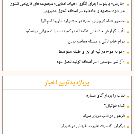
«فارس» پایلوت اجرای الگوی «هیات‌امنایی» مجموعه‌های تاریخی کشور
می‌شود؛ سعدیه و حافظیه در آستانه تحول مدیریتی
حضور «ماه کوچولوی من» در جشنواره ماربیا اسپانیا
تأیید گزارش حفاظتی هگمتانه در کمیته میراث جهانی یونسکو
درام خانوادگی و مسئله معاصر بودن
«مو به مو»؛ مر ثیه ای بر ای طبقه متو سط
«آژانس دوستی» در آستانه تولید فصل دوم
پربازدیدترین اخبار
نقاب را بردار آقای ستاره
کدام فوتبال؟
فرعون در قلب دریای سیاه
برگزاری کنسرت علیرضا قربانی در شیراز