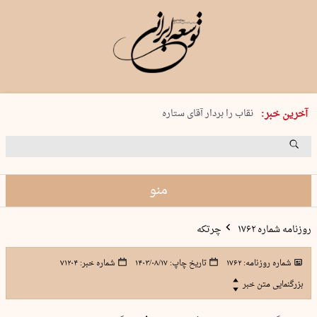
پنجشنبه 15 مرداد 1405 شماره 2243
نقاب را بردار آقای ستاره
آخرین خبر:
کدام فوتبال؟
فرعون در قلب دریای سیاه
برگزاری کنسرت علیرضا قربانی در …
منو
روزنامه شماره ۱۷۶۲
چرتکه
شماره روزنامه:
۱۷۶۲
تاریخ چاپ:
۱۴۰۳/۰۸/۱۷
شماره خبر:
۷۱۲۰۴
بزرگنمایی متن خبر