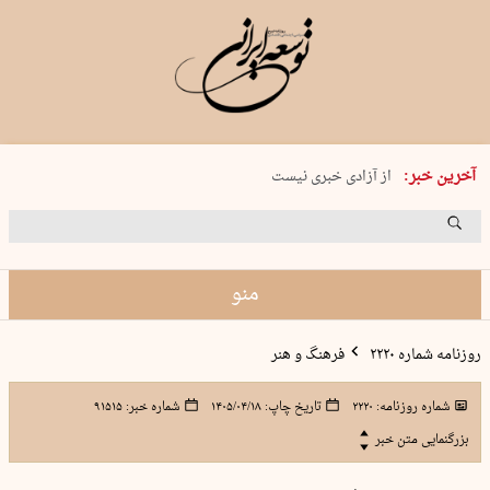
یکشنبه 18 مرداد 1405 شماره 2245
آخرین خبر:
از آزادی خبری نیست
۸۸۸ نفر سال گذشته بر اثر غرق‌شدگی جان …
غارت در روز روشن
حمید محرمیان، پایه‌گذار نشریه…
منو
روزنامه شماره ۲۲۲۰
فرهنگ و هنر
شماره روزنامه:
۲۲۲۰
تاریخ چاپ:
۱۴۰۵/۰۴/۱۸
شماره خبر:
۹۱۵۱۵
بزرگنمایی متن خبر