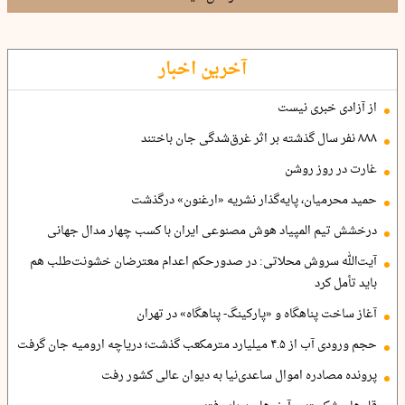
آخرین اخبار
از آزادی خبری نیست
۸۸۸ نفر سال گذشته بر اثر غرق‌شدگی جان باختند
غارت در روز روشن
حمید محرمیان، پایه‌گذار نشریه «ارغنون» درگذشت
درخشش تیم المپیاد هوش مصنوعی ایران با کسب چهار مدال جهانی
آیت‌الله سروش محلاتی: در صدورحکم اعدام معترضان خشونت‌طلب هم
باید تأمل کرد
آغاز ساخت پناهگاه و «پارکینگ- پناهگاه» در تهران
حجم ورودی آب از ۴.۵ میلیارد مترمکعب گذشت؛ دریاچه ارومیه جان گرفت
پرونده مصادره اموال ساعدی‌نیا به دیوان عالی کشور رفت