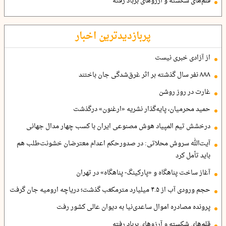
قلم‌های شکسته و آرزوهای برباد رفته
پربازدیدترین اخبار
از آزادی خبری نیست
۸۸۸ نفر سال گذشته بر اثر غرق‌شدگی جان باختند
غارت در روز روشن
حمید محرمیان، پایه‌گذار نشریه «ارغنون» درگذشت
درخشش تیم المپیاد هوش مصنوعی ایران با کسب چهار مدال جهانی
آیت‌الله سروش محلاتی: در صدورحکم اعدام معترضان خشونت‌طلب هم
باید تأمل کرد
آغاز ساخت پناهگاه و «پارکینگ- پناهگاه» در تهران
حجم ورودی آب از ۴.۵ میلیارد مترمکعب گذشت؛ دریاچه ارومیه جان گرفت
پرونده مصادره اموال ساعدی‌نیا به دیوان عالی کشور رفت
قلم‌های شکسته و آرزوهای برباد رفته