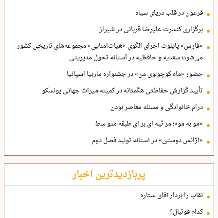
فرعون در قلب دریای سیاه
برگزاری کنسرت علیرضا قربانی در شیراز
«فارس» پایلوت اجرای الگوی «هیات‌امنایی» مجموعه‌های تاریخی کشور
می‌شود؛ سعدیه و حافظیه در آستانه تحول مدیریتی
حضور «ماه کوچولوی من» در جشنواره ماربیا اسپانیا
تأیید گزارش حفاظتی هگمتانه در کمیته میراث جهانی یونسکو
درام خانوادگی و مسئله معاصر بودن
«مو به مو»؛ مر ثیه ای بر ای طبقه متو سط
«آژانس دوستی» در آستانه تولید فصل دوم
پربازدیدترین اخبار
نقاب را بردار آقای ستاره
کدام فوتبال؟