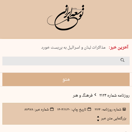
طالبان: داعش را در افغانستان کاملاً…
آخرین خبر:
مذاکرات لبنان و اسرائیل به بن‌بست خورد
پکن اعلام کرد؛ نوسازی ارتش و ارتقای…
مقام امنیتی عراق: انحصار سلاح در دست…
زمان پیوستن ارمنستان به اروپا…
منو
روزنامه شماره ۲۱۲۴
فرهنگ و هنر
شماره روزنامه:
۲۱۲۴
تاریخ چاپ:
۱۴۰۴/۱۱/۳۰
شماره خبر:
۸۷۹۷۸
بزرگنمایی متن خبر