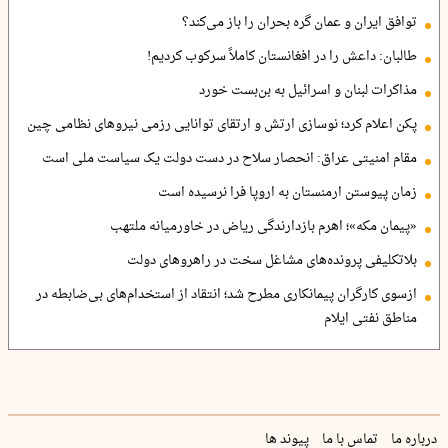
توافق ایران و عمان گره بحران را باز می‌کند؟
طالبان: داعش را در افغانستان کاملاً سرکوب کردیم!
مذاکرات لبنان و اسرائیل به بن‌بست خورد
پکن اعلام کرد؛ نوسازی ارتش و ارتقای توانایی رزمی نیروهای نظامی چین
مقام امنیتی عراق: انحصار سلاح در دست دولت یک سیاست ملی است
زمان پیوستن ارمنستان به اروپا فرا نرسیده است
«پیمان مکه»؛ اهرم بازدارندگی ریاض در خاورمیانه ملتهب
بلاتکلیفی پرونده‌های مشاغل سخت در راهروهای دولت
ازسوی کارگران پیمانکاری مطرح شد؛ انتقاد از استخدام‌های بی‌ضابطه در
مناطق نفتی ایلام
درباره ما
تماس با ما
پیوند ها