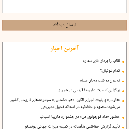
ارسال دیدگاه
آخرین اخبار
نقاب را بردار آقای ستاره
کدام فوتبال؟
فرعون در قلب دریای سیاه
برگزاری کنسرت علیرضا قربانی در شیراز
«فارس» پایلوت اجرای الگوی «هیات‌امنایی» مجموعه‌های تاریخی کشور
می‌شود؛ سعدیه و حافظیه در آستانه تحول مدیریتی
حضور «ماه کوچولوی من» در جشنواره ماربیا اسپانیا
تأیید گزارش حفاظتی هگمتانه در کمیته میراث جهانی یونسکو