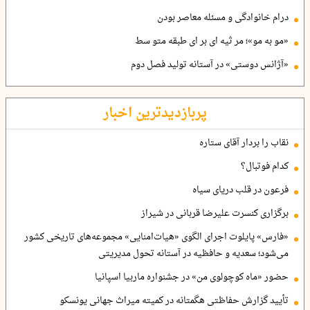
درام خانوادگی و مسئله معاصر بودن
«مو به مو»؛ مر ثیه ای بر ای طبقه متو سط
«آژانس دوستی» در آستانه تولید فصل دوم
پربازدیدترین اخبار
نقاب را بردار آقای ستاره
کدام فوتبال؟
فرعون در قلب دریای سیاه
برگزاری کنسرت علیرضا قربانی در شیراز
«فارس» پایلوت اجرای الگوی «هیات‌امنایی» مجموعه‌های تاریخی کشور
می‌شود؛ سعدیه و حافظیه در آستانه تحول مدیریتی
حضور «ماه کوچولوی من» در جشنواره ماربیا اسپانیا
تأیید گزارش حفاظتی هگمتانه در کمیته میراث جهانی یونسکو