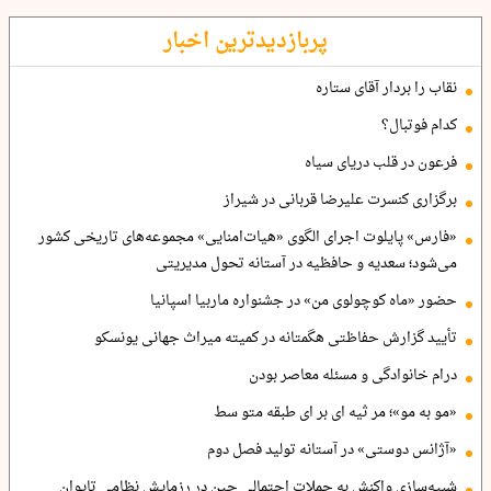
پربازدیدترین اخبار
نقاب را بردار آقای ستاره
کدام فوتبال؟
فرعون در قلب دریای سیاه
برگزاری کنسرت علیرضا قربانی در شیراز
«فارس» پایلوت اجرای الگوی «هیات‌امنایی» مجموعه‌های تاریخی کشور
می‌شود؛ سعدیه و حافظیه در آستانه تحول مدیریتی
حضور «ماه کوچولوی من» در جشنواره ماربیا اسپانیا
تأیید گزارش حفاظتی هگمتانه در کمیته میراث جهانی یونسکو
درام خانوادگی و مسئله معاصر بودن
«مو به مو»؛ مر ثیه ای بر ای طبقه متو سط
«آژانس دوستی» در آستانه تولید فصل دوم
شبیه‌سازی واکنش به حملات احتمالی چین در رزمایش نظامی تایوان