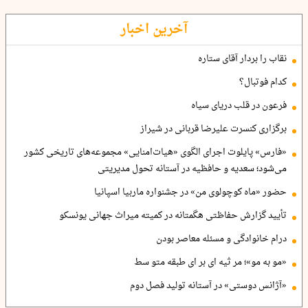
آخرین اخبار
نقاب را بردار آقای ستاره
کدام فوتبال؟
فرعون در قلب دریای سیاه
برگزاری کنسرت علیرضا قربانی در شیراز
«فارس» پایلوت اجرای الگوی «هیات‌امنایی» مجموعه‌های تاریخی کشور
می‌شود؛ سعدیه و حافظیه در آستانه تحول مدیریتی
حضور «ماه کوچولوی من» در جشنواره ماربیا اسپانیا
تأیید گزارش حفاظتی هگمتانه در کمیته میراث جهانی یونسکو
درام خانوادگی و مسئله معاصر بودن
«مو به مو»؛ مر ثیه ای بر ای طبقه متو سط
«آژانس دوستی» در آستانه تولید فصل دوم