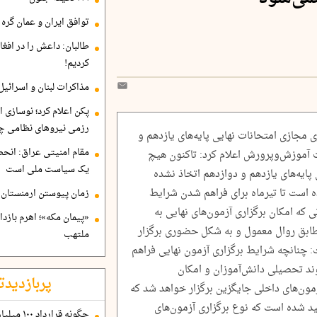
توافق ایران و عمان گره ب
طالبان: داعش را در افغا
کردیم!
مذاکرات لبنان و اسرائیل
پکن اعلام کرد؛ نوسازی ا
رزمی نیروهای نظامی چ
مجازی امتحانات نهایی پایه‌های یازدهم و
مقام امنیتی عراق: انح
رت آموزش‌وپرورش اعلام کرد: تاکنون هیچ
یک سیاست ملی است
پایه‌های یازدهم و دوازدهم اتخاذ نشده
ه است تا تیرماه برای فراهم شدن شرایط
زمان پیوستن ارمنستان ب
 که امکان برگزاری آزمون‌های نهایی به
«پیمان مکه»؛ اهرم بازد
بق روال معمول و به شکل حضوری برگزار
ملتهب
 چنانچه شرایط برگزاری آزمون نهایی فراهم
وند تحصیلی دانش‌آموزان و امکان
پربازدیدت
زمون‌های داخلی جایگزین برگزار خواهد شد که
کید شده است که نوع برگزاری آزمون‌های