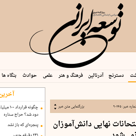
شت
دسترنج
آدرنالین
فرهنگ و هنر
علمی
حوادث
بنگاه ها
 م…
آخرین 
ماره خبر:
۹۰۲۶۵
بزرگنمایی متن خبر
دود شد؟ حراج ستاره
حانات نهایی دانش‌آموزان
پنجره‌ای که باز نشد
می‌شود
۲۴۱ دقیقه جنون