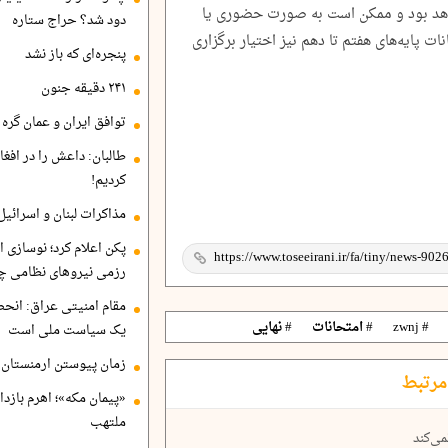
اهد بود و ممکن است به صورت حضوری یا
دود شد؟ حراج ستاره
ات پایه‌های هفتم تا دهم نیز اختیار برگزاری
پنجره‌ای که باز نشد
۲۴۱ دقیقه جنون
توافق ایران و عمان گره ب
طالبان: داعش را در افغا
کردیم!
مذاکرات لبنان و اسرائیل
پکن اعلام کرد؛ نوسازی ا
رزمی نیروهای نظامی چ
مقام امنیتی عراق: انح
# zwnj
# امتحانات
# نهایی
یک سیاست ملی است
زمان پیوستن ارمنستان ب
مرتبط
«پیمان مکه»؛ اهرم بازد
ملتهب
ی‌کند