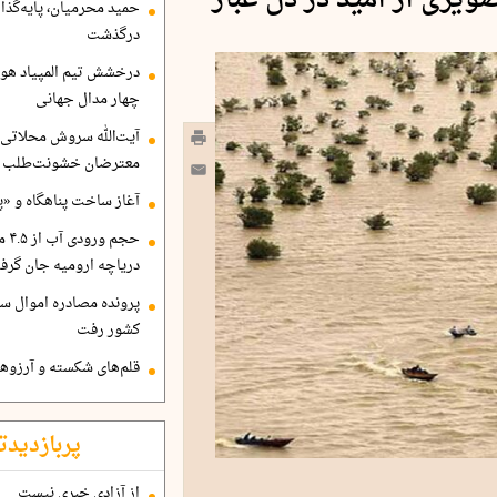
ویری از امید در دل غبار
حمید محرمیان، پایه‌گذا
درگذشت
درخشش تیم المپیاد هو
چهار مدال جهانی
آیت‌الله سروش محلاتی:
معترضان خشونت‌طلب هم
آغاز ساخت پناهگاه و «پا
حجم
دریاچه ارومیه جان گرف
پرونده مصادره اموال ساع
کشور رفت
قلم‌های شکسته و آرزوهای
پربازدیدت
از آزادی خبری نیست