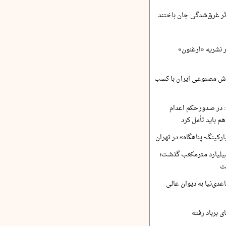
ر نشریه «ارغنون»
ش مصنوعی ایران با کسب
 در صدورحکم اعدام
 باید تأمل کرد
رکینگ- پناهگاه» در تهران
 ورودی آب از ۴.۵ میلیارد مترمکعب گذشت؛
ت
دی‌نیا به دیوان عالی
 برباد رفته