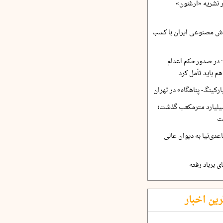
ر نشریه «ارغنون»
ش مصنوعی ایران با کسب
 در صدورحکم اعدام
 باید تأمل کرد
رکینگ- پناهگاه» در تهران
 ورودی آب از ۴.۵ میلیارد مترمکعب گذشت؛
ت
دی‌نیا به دیوان عالی
 برباد رفته
رین اخبار