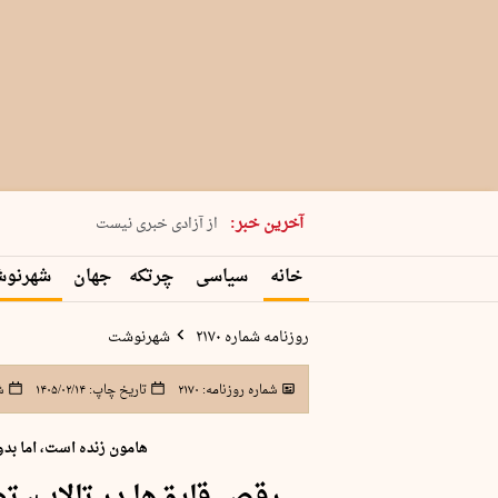
یکشنبه 18 مرداد 1405 شماره 2245
آخرین خبر:
از آزادی خبری نیست
۸۸۸ نفر سال گذشته بر اثر غرق‌شدگی جان …
خانه
سیاسی
چرتکه
جهان
شهرنو
غارت در روز روشن
حمید محرمیان، پایه‌گذار نشریه…
روزنامه شماره ۲۱۷۰
شهرنوشت
شماره روزنامه:
۲۱۷۰
تاریخ چاپ:
۱۴۰۵/۰۲/۱۴
ش
هامون زنده است، اما بدو