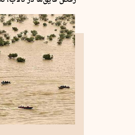
رقص قایق‌ها در تالاب، تص