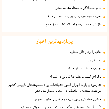
درام خانوادگی و مسئله معاصر بودن
«مو به مو»؛ مر ثیه ای بر ای طبقه متو سط
«آژانس دوستی» در آستانه تولید فصل دوم
پربازدیدترین اخبار
نقاب را بردار آقای ستاره
کدام فوتبال؟
فرعون در قلب دریای سیاه
برگزاری کنسرت علیرضا قربانی در شیراز
«فارس» پایلوت اجرای الگوی «هیات‌امنایی» مجموعه‌های تاریخی کشور
می‌شود؛ سعدیه و حافظیه در آستانه تحول مدیریتی
حضور «ماه کوچولوی من» در جشنواره ماربیا اسپانیا
تأیید گزارش حفاظتی هگمتانه در کمیته میراث جهانی یونسکو