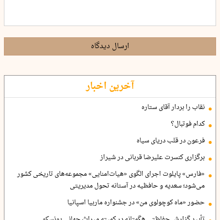
ارسال دیدگاه
آخرین اخبار
نقاب را بردار آقای ستاره
کدام فوتبال؟
فرعون در قلب دریای سیاه
برگزاری کنسرت علیرضا قربانی در شیراز
«فارس» پایلوت اجرای الگوی «هیات‌امنایی» مجموعه‌های تاریخی کشور
می‌شود؛ سعدیه و حافظیه در آستانه تحول مدیریتی
حضور «ماه کوچولوی من» در جشنواره ماربیا اسپانیا
تأیید گزارش حفاظتی هگمتانه در کمیته میراث جهانی یونسکو