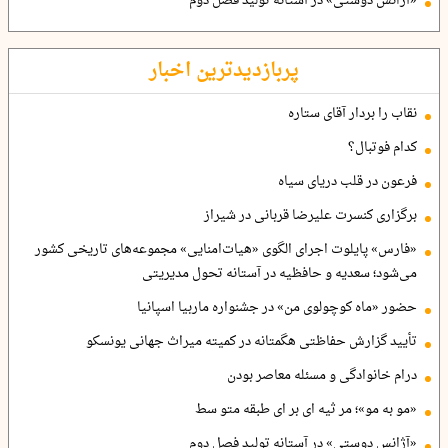
«آژانس دوستی» در آستانه تولید فصل دوم
پربازدیدترین اخبار
نقاب را بردار آقای ستاره
کدام فوتبال؟
فرعون در قلب دریای سیاه
برگزاری کنسرت علیرضا قربانی در شیراز
«فارس» پایلوت اجرای الگوی «هیات‌امنایی» مجموعه‌های تاریخی کشور
می‌شود؛ سعدیه و حافظیه در آستانه تحول مدیریتی
حضور «ماه کوچولوی من» در جشنواره ماربیا اسپانیا
تأیید گزارش حفاظتی هگمتانه در کمیته میراث جهانی یونسکو
درام خانوادگی و مسئله معاصر بودن
«مو به مو»؛ مر ثیه ای بر ای طبقه متو سط
«آژانس دوستی» در آستانه تولید فصل دوم