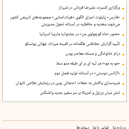
برگزاری کنسرت علیرضا قربانی در شیراز
«فارس» پایلوت اجرای الگوی «هیات‌امنایی» مجموعه‌های تاریخی کشور
می‌شود؛ سعدیه و حافظیه در آستانه تحول مدیریتی
حضور «ماه کوچولوی من» در جشنواره ماربیا اسپانیا
تأیید گزارش حفاظتی هگمتانه در کمیته میراث جهانی یونسکو
درام خانوادگی و مسئله معاصر بودن
«مو به مو»؛ مر ثیه ای بر ای طبقه متو سط
«آژانس دوستی» در آستانه تولید فصل دوم
شبیه‌سازی واکنش به حملات احتمالی چین در رزمایش نظامی تایوان
تنش میان برزیل و آمریکا بر سر سفیر جدید واشنگتن
درباره ما
تماس با ما
پیوند ها