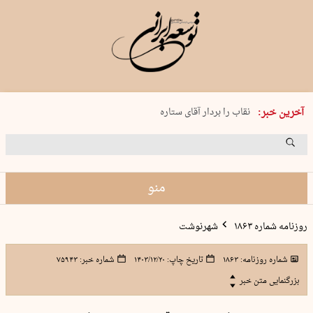
پنجشنبه 15 مرداد 1405 شماره 2243
آخرین خبر:
نقاب را بردار آقای ستاره
کدام فوتبال؟
فرعون در قلب دریای سیاه
برگزاری کنسرت علیرضا قربانی در …
منو
روزنامه شماره ۱۸۶۳
شهرنوشت
شماره روزنامه:
۱۸۶۳
تاریخ چاپ:
۱۴۰۳/۱۲/۲۰
شماره خبر:
۷۵۹۴۳
بزرگنمایی متن خبر