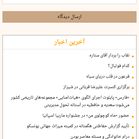
ارسال دیدگاه
آخرین اخبار
نقاب را بردار آقای ستاره
کدام فوتبال؟
فرعون در قلب دریای سیاه
برگزاری کنسرت علیرضا قربانی در شیراز
«فارس» پایلوت اجرای الگوی «هیات‌امنایی» مجموعه‌های تاریخی کشور
می‌شود؛ سعدیه و حافظیه در آستانه تحول مدیریتی
حضور «ماه کوچولوی من» در جشنواره ماربیا اسپانیا
تأیید گزارش حفاظتی هگمتانه در کمیته میراث جهانی یونسکو
درام خانوادگی و مسئله معاصر بودن