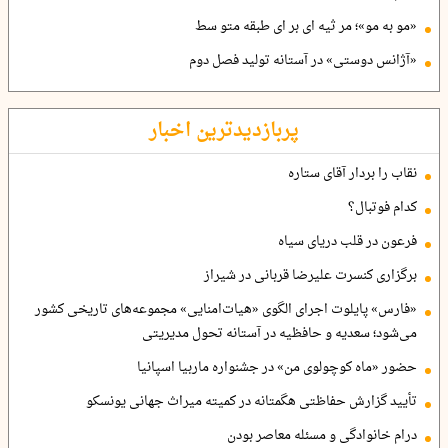
«مو به مو»؛ مر ثیه ای بر ای طبقه متو سط
«آژانس دوستی» در آستانه تولید فصل دوم
پربازدیدترین اخبار
نقاب را بردار آقای ستاره
کدام فوتبال؟
فرعون در قلب دریای سیاه
برگزاری کنسرت علیرضا قربانی در شیراز
«فارس» پایلوت اجرای الگوی «هیات‌امنایی» مجموعه‌های تاریخی کشور
می‌شود؛ سعدیه و حافظیه در آستانه تحول مدیریتی
حضور «ماه کوچولوی من» در جشنواره ماربیا اسپانیا
تأیید گزارش حفاظتی هگمتانه در کمیته میراث جهانی یونسکو
درام خانوادگی و مسئله معاصر بودن