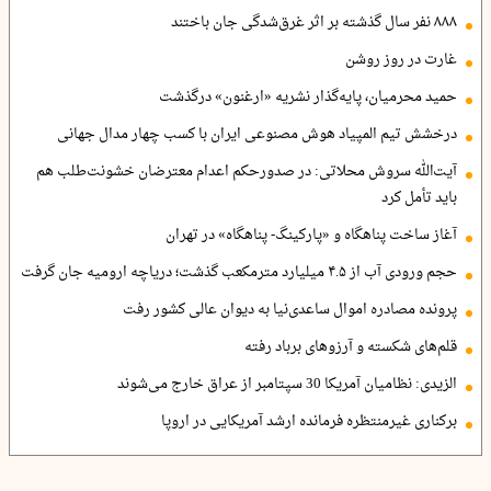
۸۸۸ نفر سال گذشته بر اثر غرق‌شدگی جان باختند
غارت در روز روشن
حمید محرمیان، پایه‌گذار نشریه «ارغنون» درگذشت
درخشش تیم المپیاد هوش مصنوعی ایران با کسب چهار مدال جهانی
آیت‌الله سروش محلاتی: در صدورحکم اعدام معترضان خشونت‌طلب هم
باید تأمل کرد
آغاز ساخت پناهگاه و «پارکینگ- پناهگاه» در تهران
حجم ورودی آب از ۴.۵ میلیارد مترمکعب گذشت؛ دریاچه ارومیه جان گرفت
پرونده مصادره اموال ساعدی‌نیا به دیوان عالی کشور رفت
قلم‌های شکسته و آرزوهای برباد رفته
الزیدی: نظامیان آمریکا 30 سپتامبر از عراق خارج می‌شوند
برکناری غیرمنتظره فرمانده ارشد آمریکایی در اروپا