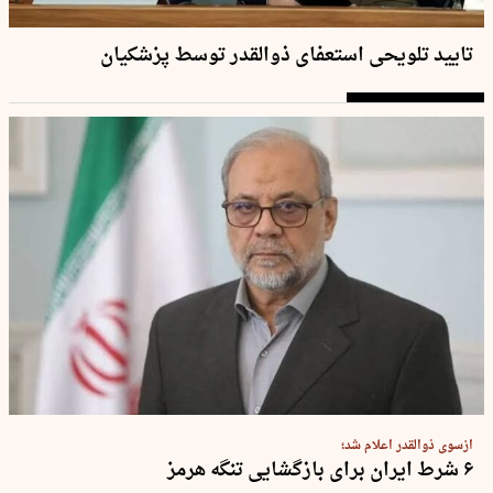
تایید تلویحی استعفای ذوالقدر توسط پزشکیان
ازسوی ذوالقدر اعلام شد؛
۶ شرط ایران برای بازگشایی تنگه هرمز