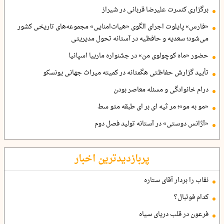
برگزاری کنسرت علیرضا قربانی در شیراز
«فارس» پایلوت اجرای الگوی «هیات‌امنایی» مجموعه‌های تاریخی کشور
می‌شود؛ سعدیه و حافظیه در آستانه تحول مدیریتی
حضور «ماه کوچولوی من» در جشنواره ماربیا اسپانیا
تأیید گزارش حفاظتی هگمتانه در کمیته میراث جهانی یونسکو
درام خانوادگی و مسئله معاصر بودن
«مو به مو»؛ مر ثیه ای بر ای طبقه متو سط
«آژانس دوستی» در آستانه تولید فصل دوم
پربازدیدترین اخبار
نقاب را بردار آقای ستاره
کدام فوتبال؟
فرعون در قلب دریای سیاه