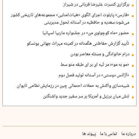
برگزاری کنسرت علیرضا قربانی در شیراز
«فارس» پایلوت اجرای الگوی «هیات‌امنایی» مجموعه‌های تاریخی کشور
می‌شود؛ سعدیه و حافظیه در آستانه تحول مدیریتی
حضور «ماه کوچولوی من» در جشنواره ماربیا اسپانیا
تأیید گزارش حفاظتی هگمتانه در کمیته میراث جهانی یونسکو
درام خانوادگی و مسئله معاصر بودن
«مو به مو»؛ مر ثیه ای بر ای طبقه متو سط
«آژانس دوستی» در آستانه تولید فصل دوم
شبیه‌سازی واکنش به حملات احتمالی چین در رزمایش نظامی تایوان
تنش میان برزیل و آمریکا بر سر سفیر جدید واشنگتن
درباره ما
تماس با ما
پیوند ها