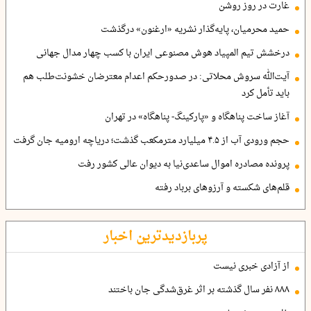
غارت در روز روشن
حمید محرمیان، پایه‌گذار نشریه «ارغنون» درگذشت
درخشش تیم المپیاد هوش مصنوعی ایران با کسب چهار مدال جهانی
آیت‌الله سروش محلاتی: در صدورحکم اعدام معترضان خشونت‌طلب هم
باید تأمل کرد
آغاز ساخت پناهگاه و «پارکینگ- پناهگاه» در تهران
حجم ورودی آب از ۴.۵ میلیارد مترمکعب گذشت؛ دریاچه ارومیه جان گرفت
پرونده مصادره اموال ساعدی‌نیا به دیوان عالی کشور رفت
قلم‌های شکسته و آرزوهای برباد رفته
پربازدیدترین اخبار
از آزادی خبری نیست
۸۸۸ نفر سال گذشته بر اثر غرق‌شدگی جان باختند