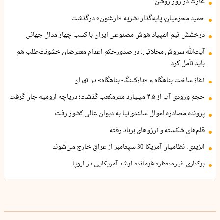
غارت در روز روشن
حمید محرمیان، پایه‌گذار نشریه «ارغنون» درگذشت
درخشش تیم المپیاد هوش مصنوعی ایران با کسب چهار مدال جهانی
آیت‌الله سروش محلاتی: در صدورحکم اعدام معترضان خشونت‌طلب هم
باید تأمل کرد
آغاز ساخت پناهگاه و «پارکینگ- پناهگاه» در تهران
حجم ورودی آب از ۴.۵ میلیارد مترمکعب گذشت؛ دریاچه ارومیه جان گرفت
پرونده مصادره اموال ساعدی‌نیا به دیوان عالی کشور رفت
قلم‌های شکسته و آرزوهای برباد رفته
الزیدی: نظامیان آمریکا 30 سپتامبر از عراق خارج می‌شوند
برکناری غیرمنتظره فرمانده ارشد آمریکایی در اروپا