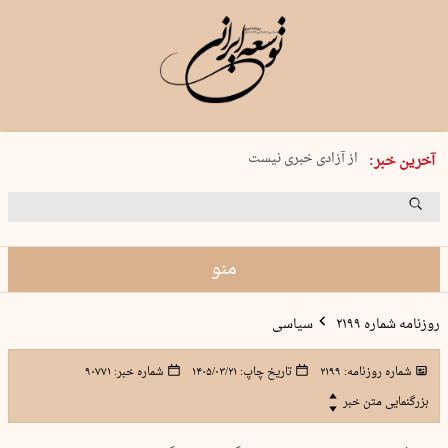
یکشنبه 18 مرداد 1405 شماره 2245
از آزادی خبری نیست
آخرین خبر:
۸۸۸ نفر سال گذشته بر اثر غرق‌شدگی جان …
غارت در روز روشن
حمید محرمیان، پایه‌گذار نشریه…
منو
روزنامه شماره ۲۱۹۹
سیاسی
شماره روزنامه:
۲۱۹۹
تاریخ چاپ:
۱۴۰۵/۰۳/۲۱
شماره خبر:
۹۰۷۷۱
بزرگنمایی متن خبر