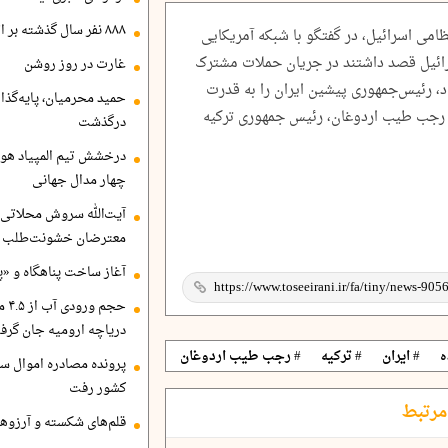
۸۸۸ نفر سال گذشته بر اثر غرق‌شدگی جان باختند
ظامی اسرائیل، در گفتگو با شبکه آمریکایی
سرائیل قصد داشتند در جریان حملات مشترک
غارت در روز روشن
اد، رئیس‌جمهوری پیشین ایران را به قدرت
حمید محرمیان، پایه‌گذا
ای رجب طیب اردوغان، رئیس جمهوری ترکیه
درگذشت
درخشش تیم المپیاد هو
چهار مدال جهانی
آیت‌الله سروش محلاتی:
معترضان خشونت‌طلب هم
آغاز ساخت پناهگاه و «پا
حجم
دریاچه ارومیه جان گرف
ه
# ایران
# ترکیه
# رجب طیب اردوغان
پرونده مصادره اموال ساع
کشور رفت
مرتبط
قلم‌های شکسته و آرزوهای