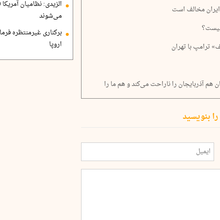
 ایران مخالف است
می‌شوند
چیست؟
برکناری غیرمنتظره فرمان
اروپا
ف» ترامپ با تهران
ان هم آذربایجان را ناراحت می‌کند و هم ما را
را بنویسید