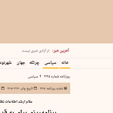
یکشنبه 18 مرداد 1405 شماره 2245
آخرین خبر:
از آزادی خبری نیست
۸۸۸ نفر سال گذشته بر اثر غرق‌شدگی جان …
خانه
سیاسی
چرتکه
جهان
شهرنو
غارت در روز روشن
حمید محرمیان، پایه‌گذار نشریه…
روزنامه شماره ۲۱۹۵
سیاسی
شماره روزنامه:
۲۱۹۵
تاریخ چاپ:
۱۴۰۵/۰۳/۱۷
ش
مقام ارشد اطلاعات نظام