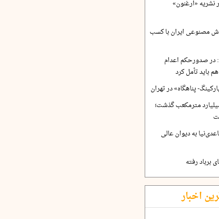
ر نشریه «ارغنون»
ش مصنوعی ایران با کسب
 در صدورحکم اعدام
 باید تأمل کرد
رکینگ- پناهگاه» در تهران
 ورودی آب از ۴.۵ میلیارد مترمکعب گذشت؛
ت
دی‌نیا به دیوان عالی
 برباد رفته
رین اخبار