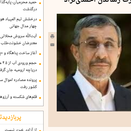
درت رساندن احمدی‌نژاد
حمید محرمیان، پایه‌گذا
درگذشت
درخشش تیم المپیاد هو
چهار مدال جهانی
آیت‌الله سروش محلاتی:
معترضان خشونت‌طلب هم
آغاز ساخت پناهگاه و «پا
حجم
دریاچه ارومیه جان گرف
پرونده مصادره اموال ساع
کشور رفت
قلم‌های شکسته و آرزوهای
پربازدیدت
از آزادی خبری نیست