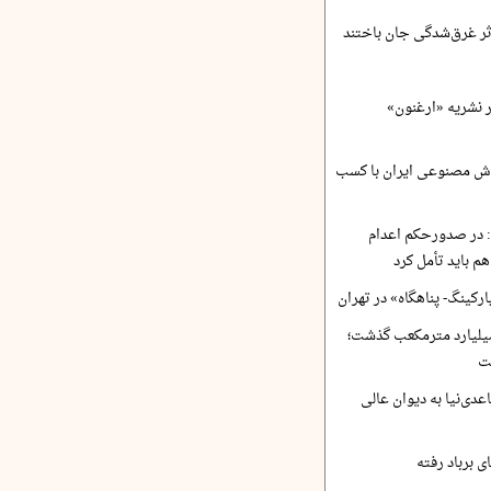
ر نشریه «ارغنون»
ش مصنوعی ایران با کسب
 در صدورحکم اعدام
 باید تأمل کرد
رکینگ- پناهگاه» در تهران
 ورودی آب از ۴.۵ میلیارد مترمکعب گذشت؛
ت
دی‌نیا به دیوان عالی
 برباد رفته