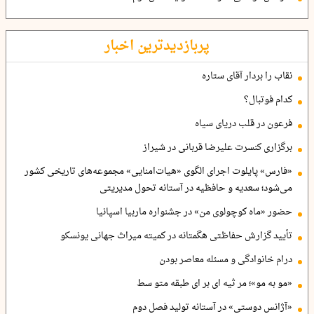
پربازدیدترین اخبار
نقاب را بردار آقای ستاره
کدام فوتبال؟
فرعون در قلب دریای سیاه
برگزاری کنسرت علیرضا قربانی در شیراز
«فارس» پایلوت اجرای الگوی «هیات‌امنایی» مجموعه‌های تاریخی کشور
می‌شود؛ سعدیه و حافظیه در آستانه تحول مدیریتی
حضور «ماه کوچولوی من» در جشنواره ماربیا اسپانیا
تأیید گزارش حفاظتی هگمتانه در کمیته میراث جهانی یونسکو
درام خانوادگی و مسئله معاصر بودن
«مو به مو»؛ مر ثیه ای بر ای طبقه متو سط
«آژانس دوستی» در آستانه تولید فصل دوم