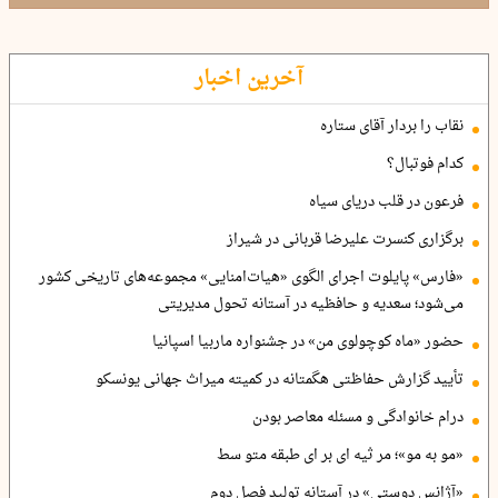
آخرین اخبار
نقاب را بردار آقای ستاره
کدام فوتبال؟
فرعون در قلب دریای سیاه
برگزاری کنسرت علیرضا قربانی در شیراز
«فارس» پایلوت اجرای الگوی «هیات‌امنایی» مجموعه‌های تاریخی کشور
می‌شود؛ سعدیه و حافظیه در آستانه تحول مدیریتی
حضور «ماه کوچولوی من» در جشنواره ماربیا اسپانیا
تأیید گزارش حفاظتی هگمتانه در کمیته میراث جهانی یونسکو
درام خانوادگی و مسئله معاصر بودن
«مو به مو»؛ مر ثیه ای بر ای طبقه متو سط
«آژانس دوستی» در آستانه تولید فصل دوم