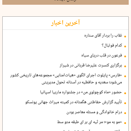
آخرین اخبار
نقاب را بردار آقای ستاره
کدام فوتبال؟
فرعون در قلب دریای سیاه
برگزاری کنسرت علیرضا قربانی در شیراز
«فارس» پایلوت اجرای الگوی «هیات‌امنایی» مجموعه‌های تاریخی کشور
می‌شود؛ سعدیه و حافظیه در آستانه تحول مدیریتی
حضور «ماه کوچولوی من» در جشنواره ماربیا اسپانیا
تأیید گزارش حفاظتی هگمتانه در کمیته میراث جهانی یونسکو
درام خانوادگی و مسئله معاصر بودن
«مو به مو»؛ مر ثیه ای بر ای طبقه متو سط