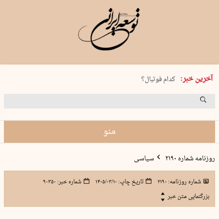
پنجشنبه 15 مرداد 1405 شماره 2243
نقاب را بردار آقای ستاره
آخرین خبر:
کدام فوتبال؟
فرعون در قلب دریای سیاه
برگزاری کنسرت علیرضا قربانی در …
منو
روزنامه شماره ۲۱۹۰
سیاسی
شماره روزنامه:
۲۱۹۰
تاریخ چاپ:
۱۴۰۵/۰۳/۱۰
شماره خبر:
۹۰۳۵۰
بزرگنمایی متن خبر