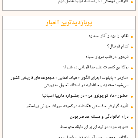
«آژانس دوستی» در آستانه تولید فصل دوم
پربازدیدترین اخبار
نقاب را بردار آقای ستاره
کدام فوتبال؟
فرعون در قلب دریای سیاه
برگزاری کنسرت علیرضا قربانی در شیراز
«فارس» پایلوت اجرای الگوی «هیات‌امنایی» مجموعه‌های تاریخی کشور
می‌شود؛ سعدیه و حافظیه در آستانه تحول مدیریتی
حضور «ماه کوچولوی من» در جشنواره ماربیا اسپانیا
تأیید گزارش حفاظتی هگمتانه در کمیته میراث جهانی یونسکو
درام خانوادگی و مسئله معاصر بودن
«مو به مو»؛ مر ثیه ای بر ای طبقه متو سط
«آژانس دوستی» در آستانه تولید فصل دوم