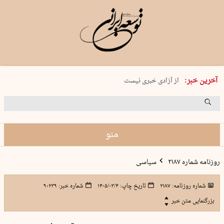
یکشنبه 18 مرداد 1405 شماره 2245
آخرین خبر:
از آزادی خبری نیست
۸۸۸ نفر سال گذشته بر اثر غرق‌شدگی جان …
غارت در روز روشن
حمید محرمیان، پایه‌گذار نشریه…
منو
روزنامه شماره ۲۱۸۷
سیاسی
شماره روزنامه:
۲۱۸۷
تاریخ چاپ:
۱۴۰۵/۰۳/۴
شماره خبر:
۹۰۲۳۹
بزرگنمایی متن خبر