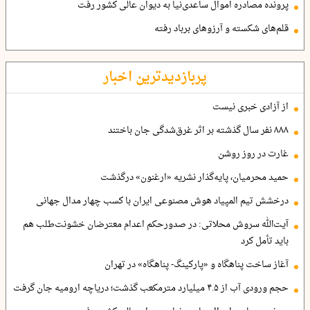
پرونده مصادره اموال ساعدی‌نیا به دیوان عالی کشور رفت
قلم‌های شکسته و آرزوهای برباد رفته
پربازدیدترین اخبار
از آزادی خبری نیست
۸۸۸ نفر سال گذشته بر اثر غرق‌شدگی جان باختند
غارت در روز روشن
حمید محرمیان، پایه‌گذار نشریه «ارغنون» درگذشت
درخشش تیم المپیاد هوش مصنوعی ایران با کسب چهار مدال جهانی
آیت‌الله سروش محلاتی: در صدورحکم اعدام معترضان خشونت‌طلب هم
باید تأمل کرد
آغاز ساخت پناهگاه و «پارکینگ- پناهگاه» در تهران
حجم ورودی آب از ۴.۵ میلیارد مترمکعب گذشت؛ دریاچه ارومیه جان گرفت