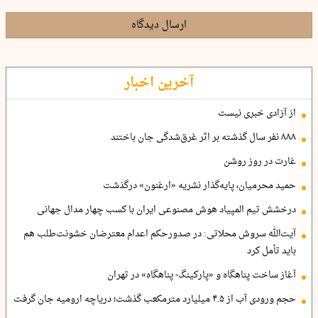
ارسال دیدگاه
آخرین اخبار
از آزادی خبری نیست
۸۸۸ نفر سال گذشته بر اثر غرق‌شدگی جان باختند
غارت در روز روشن
حمید محرمیان، پایه‌گذار نشریه «ارغنون» درگذشت
درخشش تیم المپیاد هوش مصنوعی ایران با کسب چهار مدال جهانی
آیت‌الله سروش محلاتی: در صدورحکم اعدام معترضان خشونت‌طلب هم
باید تأمل کرد
آغاز ساخت پناهگاه و «پارکینگ- پناهگاه» در تهران
حجم ورودی آب از ۴.۵ میلیارد مترمکعب گذشت؛ دریاچه ارومیه جان گرفت