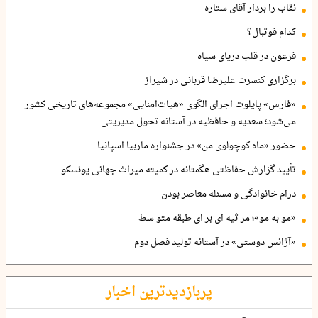
نقاب را بردار آقای ستاره
کدام فوتبال؟
فرعون در قلب دریای سیاه
برگزاری کنسرت علیرضا قربانی در شیراز
«فارس» پایلوت اجرای الگوی «هیات‌امنایی» مجموعه‌های تاریخی کشور
می‌شود؛ سعدیه و حافظیه در آستانه تحول مدیریتی
حضور «ماه کوچولوی من» در جشنواره ماربیا اسپانیا
تأیید گزارش حفاظتی هگمتانه در کمیته میراث جهانی یونسکو
درام خانوادگی و مسئله معاصر بودن
«مو به مو»؛ مر ثیه ای بر ای طبقه متو سط
«آژانس دوستی» در آستانه تولید فصل دوم
پربازدیدترین اخبار