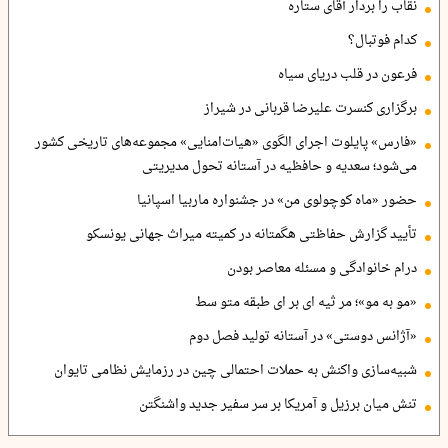
نقاب را بردار آقای ستاره
کدام فوتبال؟
فرعون در قلب دریای سیاه
برگزاری کنسرت علیرضا قربانی در شیراز
«فارس» پایلوت اجرای الگوی «هیات‌امنایی» مجموعه‌های تاریخی کشور
می‌شود؛ سعدیه و حافظیه در آستانه تحول مدیریتی
حضور «ماه کوچولوی من» در جشنواره ماربیا اسپانیا
تأیید گزارش حفاظتی هگمتانه در کمیته میراث جهانی یونسکو
درام خانوادگی و مسئله معاصر بودن
«مو به مو»؛ مر ثیه ای بر ای طبقه متو سط
«آژانس دوستی» در آستانه تولید فصل دوم
شبیه‌سازی واکنش به حملات احتمالی چین در رزمایش نظامی تایوان
تنش میان برزیل و آمریکا بر سر سفیر جدید واشنگتن