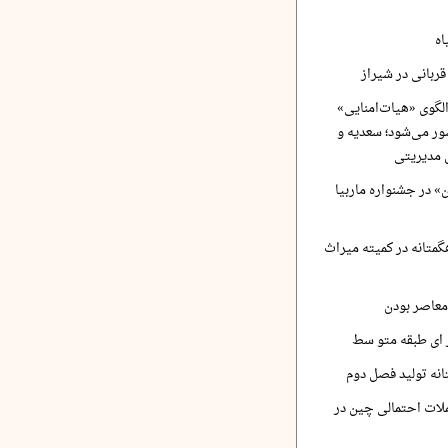
اه
ربانی در شیراز
لگوی «هیات‌امنایی»
ر می‌شود؛ سعدیه و
 مدیریتی
 در جشنواره ماربیا
متانه در کمیته میراث
معاصر بودن
ر ای طبقه متو سط
نه تولید فصل دوم
لات احتمالی چین در