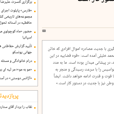
برگزاری کنسرت علیرضا ق
«فارس» پایلوت اجرای ا
مجموعه‌های تاریخی کشو
حافظیه در آستانه تحول
حضور «ماه کوچولوی من»
اسپانیا
تأیید گزارش حفاظتی هگ
یری با جدیت مصادره اموال افرادی که خائن
جهانی یونسکو
محمد خلیلی آمده است: «قوه قضاییه در این
درام خانوادگی و مسئله 
ذرد، در پیشانی میدان بوده است. ما به مدد
جواسیس را با سرعت رسیدگی و منجر به
«مو به مو»؛ مر ثیه ای ب
ا قوت و قدرت ادامه خواهد داشت. ایضاً
«آژانس دوستی» در آستا
وطن نیز با جدیت در دستور کار است.»
پربازدیدت
نقاب را بردار آقای ستاره