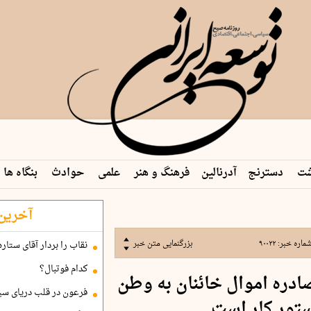
شت
دسترنج
آدرنالین
فرهنگ و هنر
علمی
حوادث
بنگاه ها
آخرین 
ماره خبر:
۹۰۰۲۲
بزرگنمایی متن خبر
نقاب را بردار آقای ستاره
کدام فوتبال؟
ادره اموال خائنان به وطن
فرعون در قلب دریای سی
ستور کار است