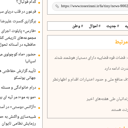
کدام فوتبال؟
فرعون در قلب دریای سی
برگزاری کنسرت علیرضا ق
ه
# جدیت
# اموال
# وطن
«فارس» پایلوت اجرای ا
مجموعه‌های تاریخی کشو
مرتبط
حافظیه در آستانه تحول
حضور «ماه کوچولوی من»
ه: قضات قوه قضاییه دارای دستیار هوشمند شدند
اسپانیا
رت ادامه دارد
تأیید گزارش حفاظتی هگ
جهانی یونسکو
منافع ملی و حدود اختیارات اقدام و اظهارنظر
درام خانوادگی و مسئله 
«مو به مو»؛ مر ثیه ای ب
ندانیان طی هفته‌های اخیر
«آژانس دوستی» در آستا
شبیه‌سازی واکنش به حم
رزمایش نظامی تایوان