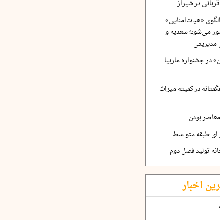
ربانی در شیراز
لگوی «هیات‌امنایی»
ر می‌شود؛ سعدیه و
 مدیریتی
 در جشنواره ماربیا
متانه در کمیته میراث
معاصر بودن
ر ای طبقه متو سط
نه تولید فصل دوم
رین اخبار