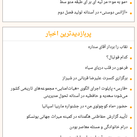
«مو به مو»؛ مر ثیه ای بر ای طبقه متو سط
«آژانس دوستی» در آستانه تولید فصل دوم
پربازدیدترین اخبار
نقاب را بردار آقای ستاره
کدام فوتبال؟
فرعون در قلب دریای سیاه
برگزاری کنسرت علیرضا قربانی در شیراز
«فارس» پایلوت اجرای الگوی «هیات‌امنایی» مجموعه‌های تاریخی کشور
می‌شود؛ سعدیه و حافظیه در آستانه تحول مدیریتی
حضور «ماه کوچولوی من» در جشنواره ماربیا اسپانیا
تأیید گزارش حفاظتی هگمتانه در کمیته میراث جهانی یونسکو
درام خانوادگی و مسئله معاصر بودن