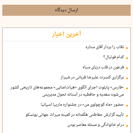
ارسال دیدگاه
آخرین اخبار
نقاب را بردار آقای ستاره
کدام فوتبال؟
فرعون در قلب دریای سیاه
برگزاری کنسرت علیرضا قربانی در شیراز
«فارس» پایلوت اجرای الگوی «هیات‌امنایی» مجموعه‌های تاریخی کشور
می‌شود؛ سعدیه و حافظیه در آستانه تحول مدیریتی
حضور «ماه کوچولوی من» در جشنواره ماربیا اسپانیا
تأیید گزارش حفاظتی هگمتانه در کمیته میراث جهانی یونسکو
درام خانوادگی و مسئله معاصر بودن