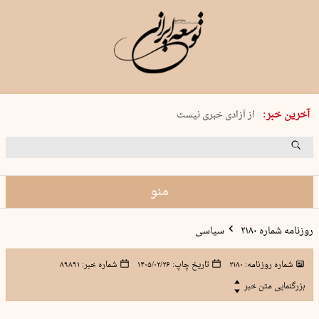
یکشنبه 18 مرداد 1405 شماره 2245
آخرین خبر:
از آزادی خبری نیست
۸۸۸ نفر سال گذشته بر اثر غرق‌شدگی جان …
غارت در روز روشن
حمید محرمیان، پایه‌گذار نشریه…
منو
روزنامه شماره ۲۱۸۰
سیاسی
شماره روزنامه:
۲۱۸۰
تاریخ چاپ:
۱۴۰۵/۰۲/۲۶
شماره خبر:
۸۹۸۹۱
بزرگنمایی متن خبر