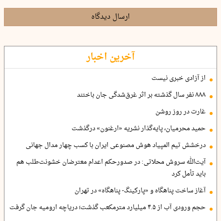
ارسال دیدگاه
آخرین اخبار
از آزادی خبری نیست
۸۸۸ نفر سال گذشته بر اثر غرق‌شدگی جان باختند
غارت در روز روشن
حمید محرمیان، پایه‌گذار نشریه «ارغنون» درگذشت
درخشش تیم المپیاد هوش مصنوعی ایران با کسب چهار مدال جهانی
آیت‌الله سروش محلاتی: در صدورحکم اعدام معترضان خشونت‌طلب هم
باید تأمل کرد
آغاز ساخت پناهگاه و «پارکینگ- پناهگاه» در تهران
حجم ورودی آب از ۴.۵ میلیارد مترمکعب گذشت؛ دریاچه ارومیه جان گرفت