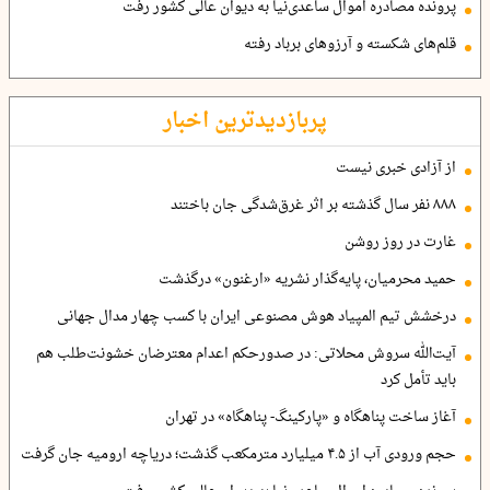
پرونده مصادره اموال ساعدی‌نیا به دیوان عالی کشور رفت
قلم‌های شکسته و آرزوهای برباد رفته
پربازدیدترین اخبار
از آزادی خبری نیست
۸۸۸ نفر سال گذشته بر اثر غرق‌شدگی جان باختند
غارت در روز روشن
حمید محرمیان، پایه‌گذار نشریه «ارغنون» درگذشت
درخشش تیم المپیاد هوش مصنوعی ایران با کسب چهار مدال جهانی
آیت‌الله سروش محلاتی: در صدورحکم اعدام معترضان خشونت‌طلب هم
باید تأمل کرد
آغاز ساخت پناهگاه و «پارکینگ- پناهگاه» در تهران
حجم ورودی آب از ۴.۵ میلیارد مترمکعب گذشت؛ دریاچه ارومیه جان گرفت