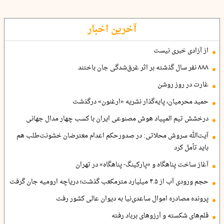
آخرین اخبار
از آزادی خبری نیست
۸۸۸ نفر سال گذشته بر اثر غرق‌شدگی جان باختند
غارت در روز روشن
حمید محرمیان، پایه‌گذار نشریه «ارغنون» درگذشت
درخشش تیم المپیاد هوش مصنوعی ایران با کسب چهار مدال جهانی
آیت‌الله سروش محلاتی: در صدورحکم اعدام معترضان خشونت‌طلب هم
باید تأمل کرد
آغاز ساخت پناهگاه و «پارکینگ- پناهگاه» در تهران
حجم ورودی آب از ۴.۵ میلیارد مترمکعب گذشت؛ دریاچه ارومیه جان گرفت
پرونده مصادره اموال ساعدی‌نیا به دیوان عالی کشور رفت
قلم‌های شکسته و آرزوهای برباد رفته