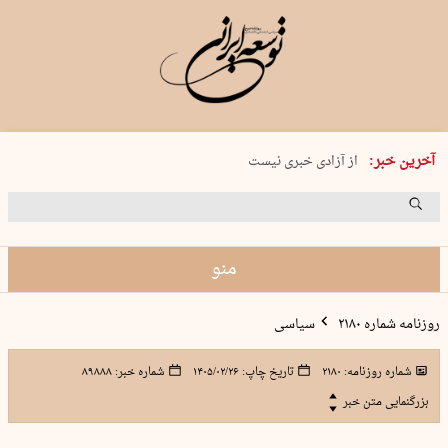
یکشنبه 18 مرداد 1405 شماره 2245
آخرین خبر:
از آزادی خبری نیست
۸۸۸ نفر سال گذشته بر اثر غرق‌شدگی جان …
غارت در روز روشن
حمید محرمیان، پایه‌گذار نشریه…
منو
روزنامه شماره ۲۱۸۰
سیاسی
شماره روزنامه:
۲۱۸۰
تاریخ چاپ:
۱۴۰۵/۰۲/۲۶
شماره خبر:
۸۹۸۸۸
بزرگنمایی متن خبر