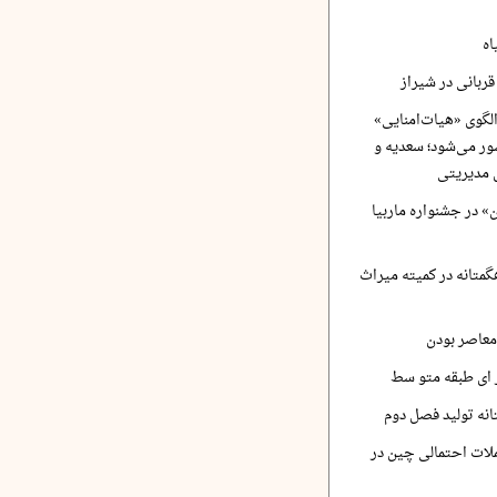
اه
ربانی در شیراز
لگوی «هیات‌امنایی»
ر می‌شود؛ سعدیه و
 مدیریتی
 در جشنواره ماربیا
متانه در کمیته میراث
معاصر بودن
ر ای طبقه متو سط
نه تولید فصل دوم
لات احتمالی چین در