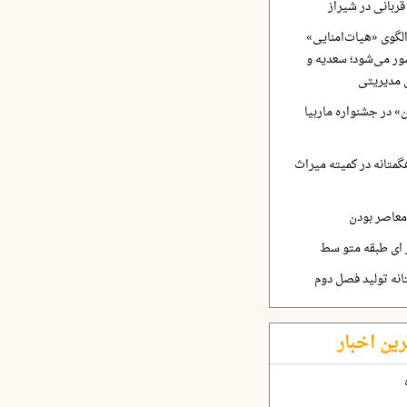
ربانی در شیراز
لگوی «هیات‌امنایی»
ر می‌شود؛ سعدیه و
 مدیریتی
 در جشنواره ماربیا
متانه در کمیته میراث
معاصر بودن
ر ای طبقه متو سط
نه تولید فصل دوم
رین اخبار