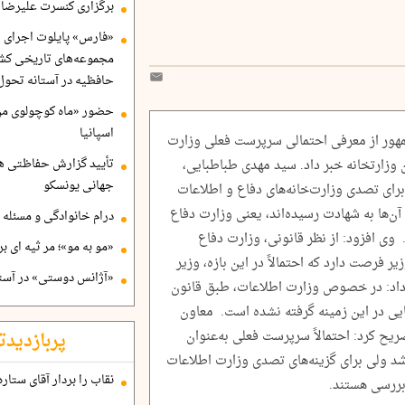
برگزاری کنسرت علیرضا ق
«فارس» پایلوت اجرای ا
مجموعه‌های تاریخی کشو
حافظیه در آستانه تحول
حضور «ماه کوچولوی من»
اسپانیا
مهور از معرفی احتمالی سرپرست فعلی وزارت
ن وزارتخانه خبر داد. سید مهدی طباطبایی،
تأیید گزارش حفاظتی هگ
جهانی یونسکو
رای تصدی وزارت‌خانه‌های دفاع و اطلاعات
آن‌ها به شهادت رسیده‌اند، یعنی وزارت دفاع
درام خانوادگی و مسئله 
وی افزود: از نظر قانونی، وزارت دفاع
«مو به مو»؛ مر ثیه ای ب
ر فرصت دارد که احتمالاً در این بازه، وزیر
«آژانس دوستی» در آستا
داد: در خصوص وزارت اطلاعات، طبق قانون
نهایی در این زمینه گرفته نشده است. معاون
ریح کرد: احتمالاً سرپرست فعلی به‌عنوان
پربازدیدت
شد ولی برای گزینه‌های تصدی وزارت اطلاعات
نقاب را بردار آقای ستاره
بررسی هستند.