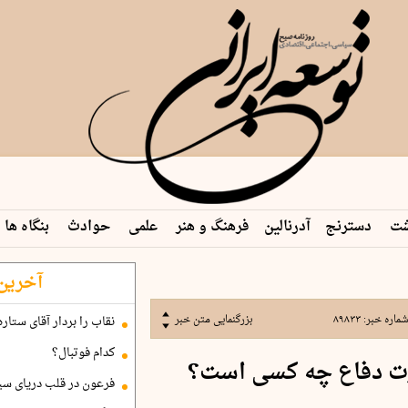
شت
دسترنج
آدرنالین
فرهنگ و هنر
علمی
حوادث
بنگاه ها
آخرین 
ماره خبر:
۸۹۸۳۳
بزرگنمایی متن خبر
نقاب را بردار آقای ستاره
کدام فوتبال؟
رت دفاع چه کسی است؟
فرعون در قلب دریای سی