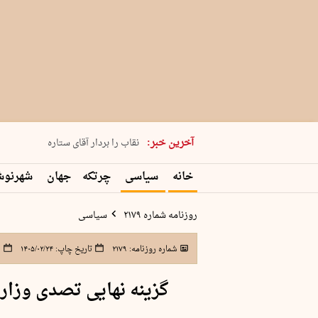
پنجشنبه 15 مرداد 1405 شماره 2243
آخرین خبر:
نقاب را بردار آقای ستاره
کدام فوتبال؟
خانه
سیاسی
چرتکه
جهان
شهرنو
فرعون در قلب دریای سیاه
برگزاری کنسرت علیرضا قربانی در …
روزنامه شماره ۲۱۷۹
سیاسی
شماره روزنامه:
۲۱۷۹
تاریخ چاپ:
۱۴۰۵/۰۲/۲۴
ش
گزینه نهایی تصدی وزا