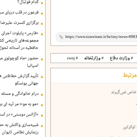
کدام فوتبال؟
فرعون در قلب دریای سی
برگزاری کنسرت علیرضا ق
«فارس» پایلوت اجرای ا
مجموعه‌های تاریخی کشو
حافظیه در آستانه تحول
# وزارت دفاع
# وزارتخانه
# zwnj
حضور «ماه کوچولوی من»
اسپانیا
مرتبط
تأیید گزارش حفاظتی هگ
جهانی یونسکو
 خاص نمی‌گیرند
درام خانوادگی و مسئله 
«مو به مو»؛ مر ثیه ای ب
«آژانس دوستی» در آستا
شبیه‌سازی واکنش به حم
رزمایش نظامی تایوان